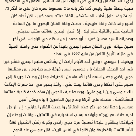
يدي أثناء نقله من بيته في حي البنوك الى مستشفى النعمان في الأعظمية
نتيجة جلطة قلبية وليس كما ذكر بانه مات مسموما عمره كان على ما أذكر 73
أو 74 وقد حاول أطباء المستشفى انقاذ حياته بجهد كبير ، لكن أجله كان
أسرع وقد كانت وفاة طبيعية . حصلت وفاة الفنان البصري ما بين الساعة
الحادية عشر والثانية عشر ليلا ، إذ اتصل البصري بهاتف مكتب صديقي
وصديقه السيد محسن كعيد ( أبو محمد ) من سكنة حي البنوك.. في آخر
سنين حياته انزوى الفنان سليم البصري بعيداً عن الأضواء حتى وافته المنية
في منزله بتأريخ الثامن من مايو 1997 في بغداد
ويضيف ( عبوسي ) وفي أحد الأيام أرادت أن يشاكس سليم البصري فنشر خبرا
في احد الصحف المحلية بان عبوسي أسس فرقة مسرحية ومن بين ممثليها
حجي راضي وجعل اسمه آخر الأسماء من الاحتياط، وما إن وصلت الجريدة إلى
سليم حتى أخذها وجرى هائجا يبحث عني ، واخذ يصيح في احد ممرات الإذاعة
(لك عبوسي وين تروح مني)، وبعدها عرف الحجي إن هذه خدعة كاذبة عملتها
للمشاكسة ، فضحك على أثرها وصاح بين الحاضرين (ايباه يمكن أتخبل
عبوسي).وهنا لابد من ذكر هذه الحقائق والحديث للفنان الحارثي: إن الراحل
لديه خلاف مع زوجته وأولاده بسبب استمراره في التمثيل ، وقالت زوجته إن
زميلاتها يطلقون عليها تسمية مرت حجي راضي وكونه رفض الانصياع لهذا
الأمر انتهت بالقطيعة وان كانوا في نفس البيت، قال عبوسي عند قدوم