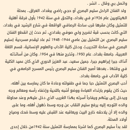
واتصل بي وقال .. انشر .
ولد الفنان الراحل سليم البصري أو حجي راضي ببغداد، العراق.. بمحلة
الهيتاويين عام 1926م في بغداد، والتحق في سنة 1942 بأول فرقة أهلية
للتمثيل وكان مقرها قرب ساحة الرصافي الواقعة في شارع الرشيد في بغداد،
التي كانت بحسب قبة لضريح ولي صوفي بغدادي، ثم حدث إن انقطع الفنان
سليم البصري عن التمثيل بين عامي 1944- 1948 ثم عاد ليقدم مسرحية (سليم
البصري في ساحة التدريب)، ودخل كلية الآداب والعلوم الإنسانية، قسم اللغة
العربية، جامعة بغداد، عام 1950، وتخرج منها في 1954. وكان من أساتذته
آنذاك جبرا إبراهيم جبرا، جميل سعيد، عبد العزيز الدوري الذي كان عميد الكلية
في وقتها ، بعدها أصبح الفنان سليم البصري رئيس المسرح الجامعي في
كلية الآداب في جامعة بغداد.
أحب البصري التمثيل حبا جما في طفولته وعادة ما كان يمارسه بين أهله،
حيث كان يقوم بارتداء العباءة ووضع أشبه باللحية وإخفاء رأسه ومعالم وجه
ويدخل إلى بيتهم ويفاجأ أسرته بهذا الغريب الذي دخل عليهم وعند محاولة
والده التوجه إليه يرفع سليم النقاب عن وجه وسط ذهول أهله، وما على
والده إلا أن يلاحقه خارج البيت ويعاقبه عند القبض عليه وسط ضحك وصياح
أولاد المحلة.
لقد بدأ سليم البصري كما اشرنا بممارسة التمثيل سنة 1942من خلال إحدى