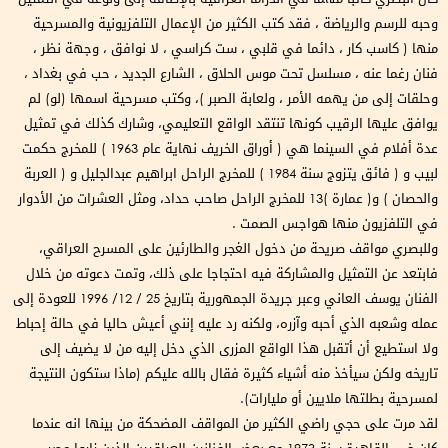
وحبه للرسم والرياضة ، فقد كتب الكثير من الإعمال التلفزيونية والمسرحية
منها ( كاسب كار ، دائما في قلبي ، ست كراسي ، لا نوافق ، وجهة نظر ،
فنان رغما عنه ، مسلسل تحت موس الحلاق ، الشارع الجديد ، حب في بغداد ،
وحلقات إلى من يهمه الأمر ، ولعابة الصبر )، وكتب مسرحية اسمها (لو) لم
يوافق عليها الرقيب كونها تنتقد الواقع التعليمي، وشارك كذلك في تمثيل
عدة أفلام في السينما هي ( أوراق الخريف نهاية عام 1963 ) للمخرج حكمت
لبيب و ( فائق يتزوج سنة 1984 ) للمخرج الراحل ابراهيم عبدالجليل و ( العربة
والحصان ) و( عمارة )13 للمخرج الراحل صاحب حداد، ومثل العشرات من الأدوار
في التلفزيون منها هواجس الصمت .
وللبصري مواقف صريحة من دخول الغجر والطارئين على المسرح العراقي،
فابتعد عن التمثيل والمشاركة فيه احتجاجا على ذلك، وتمت دعوته من خلال
الفنان يوسف العاني وعبر جريدة الجمهورية بتاريخ 25 / 12/ 1996 للعودة إلى
عمله وشعبه الذي أحبه وآزره، ولكنه رد عليه إنني أعيش حاليا في حالة إحباط
ولا استطيع أن أتقبل هذا الواقع المزرى الذي دخل إليه من لا يضيف إلى
تاريخه ولكن سيأخذ منه أشياء كثيرة فقال بالله عليكم (ماذا ستكون النتيجة
لمسرحية بطلتها ملايين أو مليارات).
لقد مرت على حجي راضي الكثير من المواقف المضحكة من بينها انه عندما