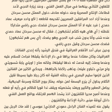
كان في القاهرة سنة 1973 مع بعض الفنانين العراقيين الذين زاروا مصر
للتعاون الثنائي بينهما في مجال العمل الفني ، وعند زيارة الحجي لأحد
قطاعات الإنتاج المصرية وعند دخوله صادف دخول الممثل محسن سرحان
وعندما أراد احد المرافقين المصريين تقديمه قاطعه ( اكو واحد ميعرف عماد
حمدي ) فرد عليه لا أنا الممثل محسن سرحان فضحك حجي راضي متداركا
غلطته ( أي هاي هيه كلكم تشابهون )، فقال له محسن سرحان عماد حمدي
عنده شنب وأنا بدون شنب فرد الحجي وهو يضحك (أي بس هم تشابهون)
فضحك محسن سرحان وقبل حجي راضي.
وحين عرض أحد الأفلام العراقية في فندق الرشيد رأته إحدى الفنانات
العراقيات وكان معتادا عندما يراها في دار الإذاعة يقبلها فجاءت للسلام عليه
وعندما وصلت إليه قدمت له خدها ليقبلها، ولكنه صاح ( اويلي يابة شسويتي
ولج مرتي دتباوع علينه)، وذهب راكضا باتجاهها.. ويحكي الكثير من الفنانين
الذين لازموا سليم البصري في رحلته الفنية انه كان رجلا طيبا بسيطا قليل
الكلام يحاول أن يزرع البسمة لمن حوله، يمتاز بروح النكتة وسرعة البديهية،
يجامل الصغير والكبير ويعتد بشخصيته ويقف ندا قويا للظالم في رأيه أو فعله
وعندما أصبح مديرا للتلفزيون اخذ يشحذ الهمم للارتقاء بواقع العمل الفني
داخل أروقة مبنى دائرة الإذاعة والتلفزيون .
يقول عنه تلميذه الفنان الراحل حمودي الحارثي( عبوسي ) لقد مات الرجل بين