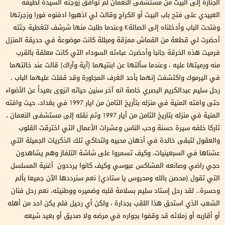
الجنازة إلى البيت من مستشفى النعمان لم توافق زوجته السيدة لطيفة
العبيدي على فتح باب البيت أو الكراج وقالت لي اذهبوا ادفنوه فورا وزجرتها
وفتحت الباب وأدخلناه إلى الصالةK وعندما طلبت منها شرشف لتغطية جثته
أحضرت لي قطعة من القماش ممزقة ومبللة كانت موضوعة في حديقة المنزل
فرميت هذه الخرقة جانبا وأحضرت عباءته السوداء التي كانت معلقة بالقرب
منه ورميتها عليه ، وعندما سألتها عن ابنتيهما (آية وآراك) قالت عند خالتهما
في اليرموك واكتشفت إنهما بأحد الغرف المجاورة وقد قفلت عليهما الباب .
رحل سليم عبدالكريم البصري خاصة انه آخر سنين حياته انزوى بعيداً عن الأضواء
حتى وافته المنية في منزله بتأريخ الثامن من ايار 1997 في بغداد، حيث وافته
المنية في منزله بتاريخ الثامن من أيار 1997 وتم نقله إلى مستشفى النعمان ،
تاركا خلفه سيرة حسنة وحب الناس وعشرات الأعمال التي اخترقت القلوب
والعقول لتبقى خالدة في أذهان محبيه ولتحاكي تلك الذكريات الجميلة التي
عشناها في السبعينيات، وكيف تسمروا على شاشة التلفاز وهم يشاهدون
حجي راضي وصانعه المشاكس عبوسي وكيف كانوا يرددون أغنية المسلسل
التي تقول (محصن بالله ومحروس يا ستادي) نعم سنرددها الآن جميعا بألم
وحسرة.. لقد رحل إستاد سليم بسلامة قلبه وضميره ووطنيته، نعم رحل فنان
الشعب الذي استحق هذا اللقب بجدارة ، ولكن أي رحيل فلم يكن احد من أهله
أو أقاربه أو زملائه قد وقفوا بجواره في مرضه ولا صديق أو بعيد شيعه