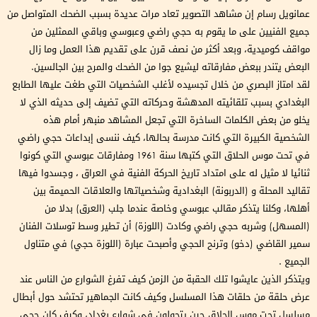
عمانويل رسام إن مشاهد التصوير تعاد مرات عديدة بسبب الضحك المتواصل من
جميع الفنيين على ما يقوم به حجي راضي وعبوسي وباقي الممثلين من
مواقف كوميدية، وبعد أكثر من نصف قرن على تقديم هذا العمل وما زال
البعض يتندر ببعض مفارقاته ليشيع جوا من الضحك والمرح بين الجالسين.
لقد امتاز البصري من خلال تجسيده لأغلب الشخصيات التي طغت عليها الطابع
البغدادي بسبب تلقائيته المدهشة وحركاته التي تضيف إلى حديثه الذي لا
يخلو من بعض الكلمات الساخرة التي تجعل المشاهد منبهر أمام هذه
الشخصية الكبيرة التي كانت مدرسة بحالها، كيف ننسى إبداعات حجي راضي
في تحت موس الحلاق التي كتبها سنة 1961 ومفارقات عبوسي التي كونوا
ثنائيا لا مثيل له على امتداد تاريخ الحركة الفنية في العراق ، وجسدوا فيها
تقاليد المحلة و (الدربونة) البغدادية وشخصياتها والعلاقات الحميمة بين
أهلها، وكلنا يتذكر مقالب عبوسي وخاصة عندما جلب (العرق) بدلا من
(المسهل) وشربه حجي راضي وكادت (اللوزة) أن تطير وسط توسلات الفنان
سمير القاضي (دخو) وترنح الحجي وأصبحت عبارة (اللوزة حجي) في متناول
الجميع .
ويتذكر الذين عايشوا تلك الحقبة من الزمن كيف تفرغ الشوارع من الناس عند
عرض حلقة من حلقات هذا المسلسل وكيف كانت الجماهير تحتشد حول أبطال
مسلسل تحت موس الحلاق حين يتجولون في شوارع بغداد، وكيف كان حجي