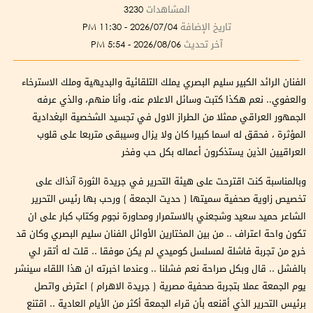
المشاهدات
3230
تاريخ الإضافة
2026/07/04 - 11:30 PM
آخر تحديث
2026/08/06 - 5:54 PM
الفنان الرائد الكبير سليم البصري يملك التلقائية والبديهية وملك الاسترخاء
والعفوي.. نعم هكذا كتبت وسائل الاعلام عنه، وأنا منهم، والذي عرفه
الجمهور العراقي ممثلا من الطراز الاول في تجسيد الشخصية البغدادية
المؤثرة ، فحقق له اسما كبيرا كان ولا يزال وسيبقى متربعا على قلوب
العراقيين الذين يستذكرون أعماله بكل حب وفخر
وبالمناسبة كنت اقترحت على هيئة التحرير في جريدة الثورة آنذاك على
تخصيص زاوية صحفية سميتها ( حديت الجمعة ) ورحب بها رئيس التحرير
الشاعر حميد سعيد وشجعني بالاستمرار ومحاورة نجوم وكتاب كبار على ان
تكون واحة اعتراف .. من بين المختارين الأوائل الفنان سليم البصري وكان قد
خرج من تجربة فاشلة لمسلسل كوميدي لم يكن موفقا .. قلت له أتقر لي
بالفشل .. قال وبكل صراحة نعم فشلنا .. وعندما اخبرته ان هذا اللقاء سينشر
يوم الجمعة عملا بتجربة صحفية مصرية ( جريدة الاهرام ) اعترض واتصل
برئيس التحرير الذي أقنعه بأن قراء الجمعة أكثر من الأيام العادية .. اقتنع