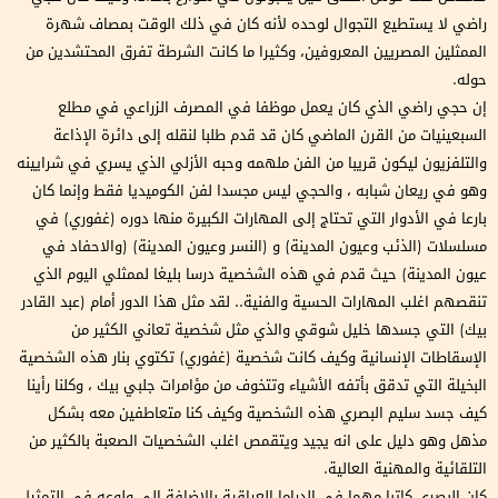
راضي لا يستطيع التجوال لوحده لأنه كان في ذلك الوقت بمصاف شهرة
الممثلين المصريين المعروفين، وكثيرا ما كانت الشرطة تفرق المحتشدين من
حوله.
إن حجي راضي الذي كان يعمل موظفا في المصرف الزراعي في مطلع
السبعينيات من القرن الماضي كان قد قدم طلبا لنقله إلى دائرة الإذاعة
والتلفزيون ليكون قريبا من الفن ملهمه وحبه الأزلي الذي يسري في شرايينه
وهو في ريعان شبابه ، والحجي ليس مجسدا لفن الكوميديا فقط وإنما كان
بارعا في الأدوار التي تحتاج إلى المهارات الكبيرة منها دوره (غفوري) في
مسلسلات (الذئب وعيون المدينة) و (النسر وعيون المدينة) (والاحفاد في
عيون المدينة) حيث قدم في هذه الشخصية درسا بليغا لممثلي اليوم الذي
تنقصهم اغلب المهارات الحسية والفنية.. لقد مثل هذا الدور أمام (عبد القادر
بيك) التي جسدها خليل شوقي والذي مثل شخصية تعاني الكثير من
الإسقاطات الإنسانية وكيف كانت شخصية (غفوري) تكتوي بنار هذه الشخصية
البخيلة التي تدقق بأتفه الأشياء وتتخوف من مؤامرات جلبي بيك ، وكلنا رأينا
كيف جسد سليم البصري هذه الشخصية وكيف كنا متعاطفين معه بشكل
مذهل وهو دليل على انه يجيد ويتقمص اغلب الشخصيات الصعبة بالكثير من
التلقائية والمهنية العالية.
كان البصري كاتبا مهما في الدراما العراقية بالإضافة إلى ولوعه في التمثيل