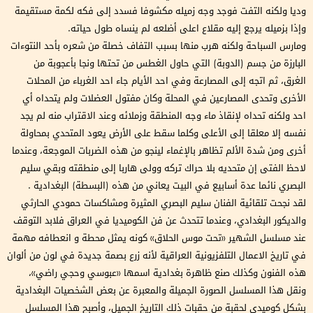
وديا ولكنه التفت فوجد وجه زميله مكشوفا فسدد إلى فكه لكمة مستقيمة
وإذا بزميله يرجع إليه مقلاع اعلى أضلعه لم ينساه طول حياته.
ومارس السباحة ولكنه هرب منها بسبب التفاف خصلة من شعره بأحد النتوءات
البارزة من جسم (الدوبة) التي حاول الغطس من تحتها ونجا بأعجوبة من
الغرق، ثم اتجه إلى المصارعة وفي احد الأيام جاء احد الغرباء من المحلات
الأخرى وتحدى المصارعين في المحلة وكان مفتول العضلات ولم يتحداه أي
احد ولكنه تحداه لإنقاذ ماء وجه المنطقة وزملائه وعند الاقتراب منه لم يجد
نفسه إلا معلقا إلى الأعلى وكلما سقط على الأرض يعود المتحدي بمحاولة
أخرى ومن شدة الألم تظاهر بالإغماء لينجو من هذه الضربات الموجعة، وعندما
لاحظ الفتى إن متحديه بلا حراك تركه وولى هاربا إلى منطقته وبقي سليم
البصري نائما عدة أسابيع في البيت يعاني من هذه (البسطة) البغدادية .
لقد نجحت تلقائية الفنان سليم البصري المثيرة ومشاكسات حمودي الحارثي
والديكور البغدادي، وعندما تتحدث عن فن الكوميديا في العراق فلابد التوقف
عند مسلسل الشهير «تحت موس الحلاق» كونه يمثل محطة و انعطافه مهمة
في تاريخ الاعمال التلفزيونية العراقية لأنه زرع بصمة جديدة في لون من ألوان
هذه الفنون وكذلك صنع ظاهرة بغدادية اسمها «عبوسي وحجي راضي»،
ونقل هذا المسلسل الصورة الجميلة والمعبرة عن بعض الشخصيات البغدادية
بشكل كوميدي لحقبة من حقبات ذلك التاريخ الجميل، وأصبح هذا المسلسل