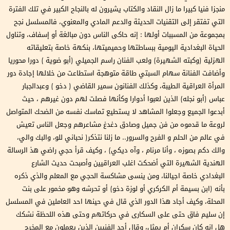
منجزا فنيا كبيرا ما زال النقاد والكتاب يشيرون له بالنجاح الكبير في تلك الفترة
التي تفتقر إلى التقنيات الحديثة والدعم المادي والمعنوي، فالمسلسل نجح
بمجموعة من المسببات أولها : إنه حاكى الناس دون مبالغة أو إسفاف، وتناول
الحياة البغدادية اليومية ببساطتها وحميميتها، بنكهة خاصة بتعليقاته
الهزلية (وكبته الشهيرة) ولعب الفنان راسم الجميلي (أبو ضوية ) دورا محوريا
وأضافت الفنانة سهام السبتي طاقة متوهجة استطاعت من خلالها إجادة دور
المرأة العراقية الطيبة، وكذلك الفنانون سمير القاضي ( دخو ) وعبدالجبار
عباس (أبو نجله) الذين لعبوا أدوارا وكأنها فصلت لهم دون غيرهم ، حيث
أبدعوا الجميع وجعلوا المشاهد لا يستطيع تماسك نفسه من الضحك المتواصل
لروعة ما قدموه من فن جميل وصادق دغدغ مشاعرهم وجعل الناس تعيش
في عالم من الحلم و الفرح والسرور.. ما زلنا نتذكر( نحباني للو، والبك والي،
والك دكم بصوزه ، وأنا مرنام ، وآه ديكي) ، وكيف قرأ حجي راضي هذ الرسالة
الهندية الشهيرة التي أضحكت اغلب العراقيين وأصبحت حديث الشارع
البغدادي خاصة اجيالنا، ومن ينسى مشاكسة الحجي مع المعلم والذي ذكره
بأنه (ابن بسيمة أم الكركري أو لوزة دخو) أو تحرشه وهو مخمور على بنت
المحلة، وكيف أجاد هذا الدور الذي قال في حينها احد العاملين في المسلسل
إن سليم فاق حتى على السكارى في حركاتهم وحتى هذه اللحظة نشكك
هل انه كان سكران أم يمثل، وقال أحد الفنيين الذين يعملون مع المخرج