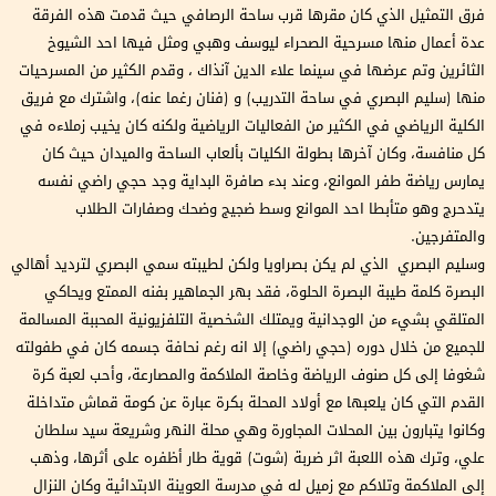
فرق التمثيل الذي كان مقرها قرب ساحة الرصافي حيث قدمت هذه الفرقة
عدة أعمال منها مسرحية الصحراء ليوسف وهبي ومثل فيها احد الشيوخ
الثائرين وتم عرضها في سينما علاء الدين آنذاك ، وقدم الكثير من المسرحيات
منها (سليم البصري في ساحة التدريب) و (فنان رغما عنه)، واشترك مع فريق
الكلية الرياضي في الكثير من الفعاليات الرياضية ولكنه كان يخيب زملاءه في
كل منافسة، وكان آخرها بطولة الكليات بألعاب الساحة والميدان حيث كان
يمارس رياضة طفر الموانع، وعند بدء صافرة البداية وجد حجي راضي نفسه
يتدحرج وهو متأبطا احد الموانع وسط ضجيج وضحك وصفارات الطلاب
والمتفرجين.
وسليم البصري الذي لم يكن بصراويا ولكن لطيبته سمي البصري لترديد أهالي
البصرة كلمة طيبة البصرة الحلوة، فقد بهر الجماهير بفنه الممتع ويحاكي
المتلقي بشيء من الوجدانية ويمتلك الشخصية التلفزيونية المحببة المسالمة
للجميع من خلال دوره (حجي راضي) إلا انه رغم نحافة جسمه كان في طفولته
شغوفا إلى كل صنوف الرياضة وخاصة الملاكمة والمصارعة، وأحب لعبة كرة
القدم التي كان يلعبها مع أولاد المحلة بكرة عبارة عن كومة قماش متداخلة
وكانوا يتبارون بين المحلات المجاورة وهي محلة النهر وشريعة سيد سلطان
علي، وترك هذه اللعبة اثر ضربة (شوت) قوية طار أظفره على أثرها، وذهب
إلى الملاكمة وتلاكم مع زميل له في مدرسة العوينة الابتدائية وكان النزال