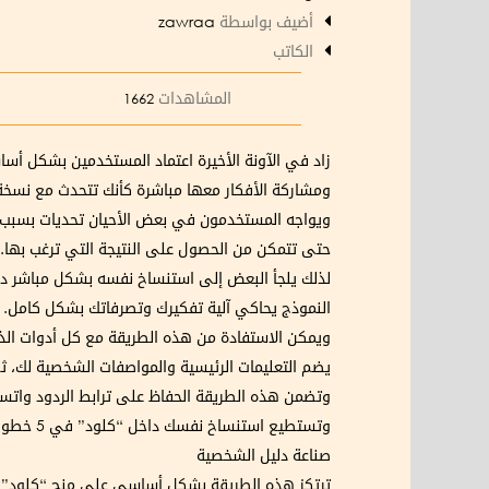
أضيف بواسطة
zawraa
الكاتب
المشاهدات
1662
زاد في الآونة الأخيرة اعتماد المستخدمين بشكل أسا
ومشاركة الأفكار معها مباشرة كأنك تتحدث مع نسخ
ويواجه المستخدمون في بعض الأحيان تحديات بسبب تذب
حتى تتمكن من الحصول على النتيجة التي ترغب بها.
لذلك يلجأ البعض إلى استنساخ نفسه بشكل مباشر دا
النموذج يحاكي آلية تفكيرك وتصرفاتك بشكل كامل.
ويمكن الاستفادة من هذه الطريقة مع كل أدوات الذك
يضم التعليمات الرئيسية والمواصفات الشخصية لك، ثم
وتضمن هذه الطريقة الحفاظ على ترابط الردود واتسا
وتستطيع استنساخ نفسك داخل “كلود” في 5 خطوات رئيسية هي:
صناعة دليل الشخصية
ترتكز هذه الطريقة بشكل أساسي على منح “كلود” دليل