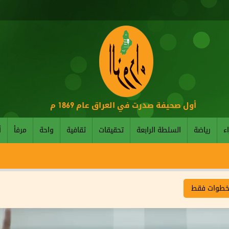
أول صحيفة صدرت في العراق عام 1869 م
اء
رياضة
السلطة الرابعة
تحقيقات
ثقافية
واحة
مرفأ
أ