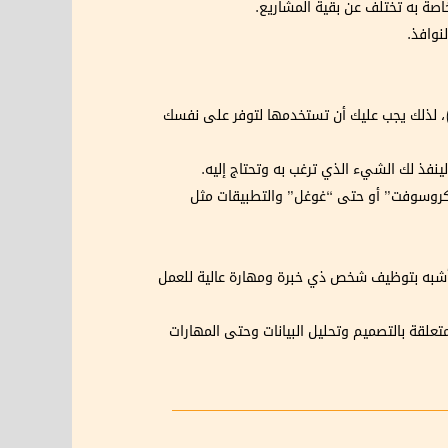
اصة به تختلف عن بقية المشاريع.
نوافذ.
وفر أداة “كلود” ميزة الربط مع كافة الأدوات الخارجية التي يمكن أن تحتاج إليها بشكل مباشر من خلال ميزة “إم سي بي” (MCP)، لذلك يجب عليك أن تستخدمها لتوفر على نفسك
لينفذ لك الشيء الذي ترغب به وتحتاج إليه.
مايكروسوفت” أو حتى “غوغل” والتطبيقات مثل
مر أشبه بتوظيف شخص ذي خبرة ومهارة عالية للعمل
تعلقة بالتصميم وتحليل البيانات وحتى المهارات