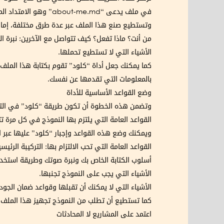
في ملف يدعى “about-me.md” وهو الامتداد المعتمد من كافة أدوات الذكاء الاصطناعي.
وتستطيع صنع هذا الملف عبر عدة طرق مختلفة، إما كت
من أنت؟ ماذا تفعل؟ كيف تتواصل مع الآخرين: نبرة 
الأشياء التي لا تستطيع تحملها.
كما يمكنك جعل أداة “كلود” تقوم بكتابة هذا الملف 
بالمعلومات التي تقدمها عن نفسك.
وضع القواعد الأساسية للأداة
وتضمن هذه الخطوة أن تكون طريقة “كلود” في التعام
القواعد العامة التي يلتزم بها النموذج في كل مرة ت
ويمكنك وضع هذه القواعد وإجبار “كلود” عليها عبر استخدام ملف آخر يدعى “laude.MD
القواعد العامة التي تحب الالتزام بها: التركيبة الرئ
أسلوب الكتابة الخاص بك ونبرة صوتك وطريقة استخد
الأشياء التي يجب على النموذج تجنبها.
الأشياء التي لا يمكنك أن تقبلها وقواعد ضمان الجو
كما تستطيع أن تطلب من النموذج تجهيز هذا الملف ل
اعتمد على المشاريع لا المحادثات