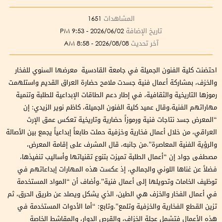
المشاهدات
1651
تاريخ الإضافة
2026/06/02 - 9:53 PM
آخر تحديث
2026/08/08 - 8:58 AM
احتضنت كلية الفنون الجميلة في جامعة القادسية معرضها السنوي للفخار
والخزف، بمشاركة أعمال فنية جسدت ملامح حضارة العراق القديم واستلهمت
رموزها التاريخية والثقافية، في إطار دعم الطاقات الإبداعية للطلبة وتنمية
مهاراتهم الفنية.وقال عميد كلية الفنون الجميلة، كاظم نوير الزيدي: إن
“المعرض جسد نتاجات فنية ورموزاً حضارية وتاريخية تعكس عمق الإرث
العراقي، من خلال أعمال فخارية وخزفية حملت طابعاً إبداعياً يجمع بين الأصالة
والرؤية الفنية المعاصرة”.من جانبه، قال المشرف على إقامة المعرض،
مصطفى جواد إن “أعمال الطلبة تميزت بتنوع تقنياتها وأساليب تنفيذها،
فضلاً عن غناها اللوني والجمالي، إذ عكست هذه المهارات إبداعاتهم في
توظيف الخامات وتحويلها إلى أعمال فنية”.وأضاف أن “المواد المستخدمة
في أعمال الفخار والخزف هي الطين، الذي يشكل ويصلد عن طريق الحرق، ثم
تزين القطع الفخارية والخزفية وتلمع”.وتابع: “أما الأدوات المستخدمة في
هذه الأعمال فتشمل عجلة الخزاف، والقرص الدوار، والمقاشط الخاصة