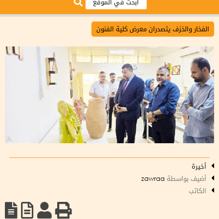
الفخار والخزف يتصدران معرض كلية الفنون
أخيرة
أضيف بواسطة
zawraa
الكاتب