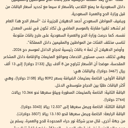
داخل السعودية ما يمنع التلاعب بالأسعار لا سيما مع تحديد أسعار الباقات من
قبل وزارة الحج والعمرة السعودية.
ويضيف المواطن السعودي أحمد الدهيلان للجزيرة نت “أسعار الحج هذا العام
لم تشهد تغيرا مقارنة بالموسم الماضي بل تكاد تكون في نفس المعدل
نفسه، كما حرصت وزارة الحج والعمرة السعودية على طرح باقات متنوعة
تناسب مختلف الفئات من المواطنين والمقيمين داخل المملكة”.
وأوضح الدهيلان أن ثمة 4 باقات رئيسية لحجاج الداخل لموسم حج 2026،
وهي تختلف حسب مستوى الخدمات ومواقع المخيمات والإقامة داخل المشاعر
المقدسة، موضحا أن الأسعار تتراوح من 8 آلاف ريال (2133 دولارا) إلى 13 ألف
ريال (3467 دولارا)، والباقات هي:
الباقة الأولى: الخاصة بمخيمات الضيافة بسعر 8092 ريالا (2158 دولارا)، وهي
أكثر الباقات طلبًا بين الحجاج متوسطي الدخل.
الباقة الثانية: الخاصة بالمخيمات المطورة ويبلغ سعرها نحو 10.366 ريالات
(2764 دولارا).
الباقة الثالثة: الخاصة ويصل سعرها إلى 12.537 ريالا (3343 دولارا).
الباقة الرابعة: الخاصة ويصل سعرها لنحو 13.150 ريالا (3507 دولارات).
من جهة أخرى، قال مدير شركة نور حراء المحدودة للحج والعمرة، يسلم بن