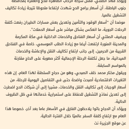
ويؤكد فهد الصلتي، ممثل شركة الرحاب الطاهرة للحج والعمرة بمحافظة
جنوب الباطنة، أن أسعار برامج الحج شهدت ارتفاعا ملحوظا نتيجة زيادة تكاليف
التشغيل عالميا.
موضحا أن “أسعار الوقود والتأمين وتعديل بعض مسارات الطيران رفعت كلفة
الرحلات الجوية، ما انعكس بشكل مباشر على أسعار الحملات”.
ويضيف الصلتي أن أسعار الفنادق والخدمات الداخلية في مكة المكرمة
والمدينة المنورة ارتفعت أيضا مع زيادة الطلب الموسمي، خاصة في الفنادق
القريبة من الحرمين، إلى جانب ارتفاع تكاليف النقل والإعاشة والخدمات
الميدانية، ما جعل تكلفة الرحلة الإجمالية أكثر صعوبة على الحاج مقارنة
بالمواسم السابقة.
ويقول مختار محمد خلف الصبحي، وهو من حجاج السلطنة لهذا العام، إن هذه
التغيرات الاقتصادية أصبحت واضحة حتى في التفاصيل اليومية للرحلة، من
أسعار الوجبات إلى تكاليف النقل والخدمات، مشيرا إلى أن شركات الحج اضطرت
إلى تعديل نماذج التشغيل للحفاظ على استمرارية خدماتها في ظل الظروف
الحالية.
ويؤكد أن الحجاج باتوا يلاحظون الفارق في الأسعار عاما بعد آخر، خصوصا هذا
العام مع ارتفاع كلفة السفر عالميًا خلال الفترة الحالية.
عن موقع الجزيرة نت