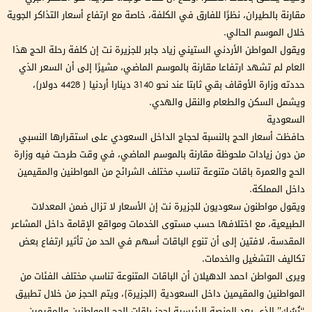
مقارنة بالطيران، نظرًا للفارق في الكلفة، خاصة مع ارتفاع أسعار التذاكر الجوية
خلال الموسم الحالي.
ويقول المواطن الأردني الستيني زياد جابر للجزيرة نت إن كلفة رحلة الحج هذا
العام لم تشهد ارتفاعا مقارنة بالموسم الماضي، مشيرًا إلى أن السعر الذي
حددته وزارة الأوقاف بقي ثابتا عند نحو 3140 دينارا أردنيا ( 4428 دولار)،
ويشمل السكن والطعام والنقل والهدي.
السعودية
حافظت أسعار الحج بالنسبة لحجاج الداخل السعودي على استقرارها النسبي
من دون زيادات ملحوظة مقارنة بالموسم الماضي، في وقت طرحت فيه وزارة
الحج والعمرة باقات متنوعة تناسب مختلف الشرائح من المواطنين والمقيمين
داخل المملكة.
ويقول مواطنون سعوديون للجزيرة نت إن الأسعار لا تزال ضمن المعدلات
الطبيعية، مع اختلافها حسب مستوى الخدمات ومواقع الإقامة داخل المشاعر
المقدسة، لافتين إلى أن تنوع الباقات أسهم في الحد من تأثير ارتفاع بعض
تكاليف التشغيل والخدمات.
ويرى المواطن احمد الدهيلان أن الباقات المتنوعة تناسب مختلف الفئات من
المواطنين والمقيمين داخل السعودية (الجزيرة)، ويتم الحجز من خلال تطبيق
“نُسُك” الذي يعد المنصة الرئيسية لحجز باقات الحج للمواطنين والمقيمين