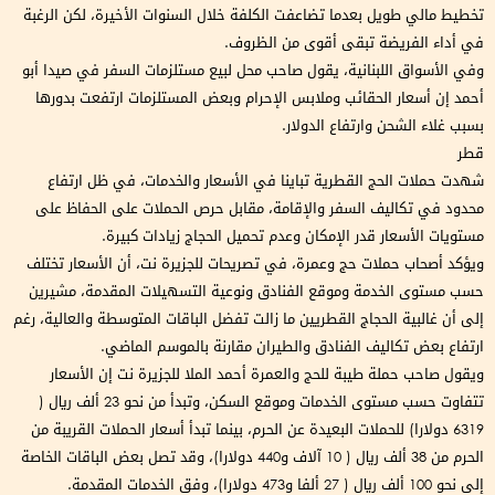
تخطيط مالي طويل بعدما تضاعفت الكلفة خلال السنوات الأخيرة، لكن الرغبة
في أداء الفريضة تبقى أقوى من الظروف.
وفي الأسواق اللبنانية، يقول صاحب محل لبيع مستلزمات السفر في صيدا أبو
أحمد إن أسعار الحقائب وملابس الإحرام وبعض المستلزمات ارتفعت بدورها
بسبب غلاء الشحن وارتفاع الدولار.
قطر
شهدت حملات الحج القطرية تباينا في الأسعار والخدمات، في ظل ارتفاع
محدود في تكاليف السفر والإقامة، مقابل حرص الحملات على الحفاظ على
مستويات الأسعار قدر الإمكان وعدم تحميل الحجاج زيادات كبيرة.
ويؤكد أصحاب حملات حج وعمرة، في تصريحات للجزيرة نت، أن الأسعار تختلف
حسب مستوى الخدمة وموقع الفنادق ونوعية التسهيلات المقدمة، مشيرين
إلى أن غالبية الحجاج القطريين ما زالت تفضل الباقات المتوسطة والعالية، رغم
ارتفاع بعض تكاليف الفنادق والطيران مقارنة بالموسم الماضي.
ويقول صاحب حملة طيبة للحج والعمرة أحمد الملا للجزيرة نت إن الأسعار
تتفاوت حسب مستوى الخدمات وموقع السكن، وتبدأ من نحو 23 ألف ريال (
6319 دولارا) للحملات البعيدة عن الحرم، بينما تبدأ أسعار الحملات القريبة من
الحرم من 38 ألف ريال ( 10 آلاف و440 دولارا)، وقد تصل بعض الباقات الخاصة
إلى نحو 100 ألف ريال ( 27 ألفا و473 دولارا)، وفق الخدمات المقدمة.