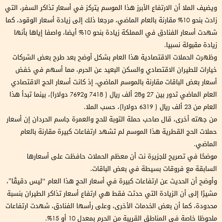
ويضيف الملا أن الارتفاع الأبرز هذا الموسم يتركز في أسعار تذاكر السفر، التي
زادت بنحو 10% مقارنة بالعام الماضي، مرجعا ذلك إلى زيادة أسعار الوقود، كما
شهدت أسعار الفنادق في المملكة زيادة بنحو 10% أيضا، واصفا إياها بأنها
زيادة مقبولة نسبيا.
وظهرت الحملات الاقتصادية هذا العام بشكل أوضح بعد طرح بعض الشركات
خيارات للطيران الاقتصادي والسكن البعيد عن الحرم، مما أسهم في خفض
أسعار بعض الباقات مقارنة بالموسم الماضي، إذ كانت أسعار الحج الاقتصادي
العام الماضي تدور بين 27 و28 ألف ريال ( 7418 و7692 دولارا)، بينما تبدأ هذا
العام من 23 ألف ريال ( 6319 دولارا)، حسب الملا.
من جهته أخرى، قال صاحب حملة التوبة للحج والعمرة جاسم الحردان إن أسعار
حملات الحج القطرية هذا الموسم لم تشهد ارتفاعات كبيرة مقارنة بالعام
الماضي.
موضحًا في تصريح للجزيرة نت أن معظم الحملات حافظت على أسعارها
السابقة مع فروقات بسيطة في بعض الباقات.
وأوضح أن الحديث عن ارتفاعات كبيرة في أسعار الحج هذا العام “ليس دقيقًا”،
مشيرًا إلى أن الزيادة التي حدثت فقط هي ارتفاع أسعار تذاكر الطيران بنسبة
محدودة، كما أن بعض الخدمات الأخرى، وعلى رأسها الفنادق، شهدت ارتفاعات
ملحوظا خاصة في المناطق القريبة من الحرم بمعدل 10 أو 15%.