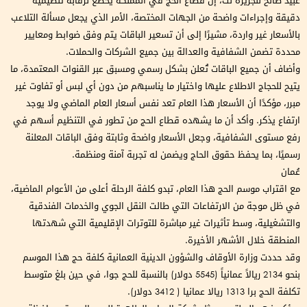
عبيد صالح للجزيرة نت، إن قطاع الحج في المملكة يخضع لرقابة تنظيمية
دقيقة وإجراءات واضحة من الجهات المختصة، الأمر الذي يجعل مسألة التلاعب
بالأسعار غير واردة، مشيرًا إلى أن تسعير الباقات يتم وفق ضوابط ومعايير
محددة تضمن الشفافية والعدالة بين جميع الشركات والحملات.
وأضاف أن جميع الباقات تُعلن بشكل رسمي ومسبق عبر القنوات المعتمدة، ما
يتيح للحجاج الاطلاع عليها واختيار ما يناسبهم من دون أي لبس أو تفاوت غير
مبرر، مؤكدًا أن الأسعار هذا العام تعد نفس أسعار العام الماضي ولا يوجد
ارتفاع يذكر. وأكد أن ما يشهده قطاع الحج من تطور في التنظيم أسهم في
رفع مستوى الشفافية، وجعل الأسعار واضحة وثابتة وفق الباقات المعلنة
رسميًا، بما يحفظ حقوق الحاج ويضمن له تجربة آمنة ومنظمة.
عُمان
مع اقتراب موسم الحج هذا العام، تبدو كلفة الرحلة أعلى من الأعوام الماضية،
في ظل موجة من الارتفاعات التي طالت النقل الجوي والخدمات الفندقية
والتشغيلية، وسط تأثيرات غير مباشرة للتوترات الإقليمية التي شهدتها
المنطقة خلال الأشهر الأخيرة.
وقد حددت وزارة الأوقاف والشؤون الدينية العمانية كلفة حج هذا الموسم
بنحو 2134 ريالاً عمانياً (5545 دولار) بالنسبة للحج جوا، في حين بلغ متوسط
تكلفة الحج برا 1313 ريالا عمانيا ( 3412 دولار).