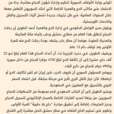
تتولى وزارة الأوقاف السورية تنظيم وإدارة شؤون الحجاج مباشرة، بدلا من
الاعتماد على مكاتب الحج والعمرة الخاصة التي اعتاد السوريون التعامل معها
خلال السنوات الماضية، في ظل ترتيبات جديدة تشمل آليات التسجيل والنقل
والخدمات اللوجستية.
ويقول مدير التواصل الحكومي في إدارة الحج والعمرة أحمد الطويل إن رحلات
الحجاج تنطلق هذا العام من مطاري دمشق وحلب باتجاه مكة المكرمة
والمدينة المنورة، موضحا أن مطار حلب يشهد عودة رحلات الحج منه للمرة
الأولى بعد توقف دام 13 عاما.
ويضيف الطويل، في حديث للجزيرة نت، أن أعداد الحجاج هذا العام تبلغ نحو 22
ألف حاج، مشيرا إلى أن تكلفة الحج تبلغ 4750 دولارا للحجاج من داخل سوريا،
و4900 دولار للحجاج من خارج البلاد.
ويوضح المسؤول السوري أن ظروف الحرب على إيران لم تغير تكاليف الحج أو
ترفعها، لكن خيار النقل البري طُرح في مرحلة سابقة، قبل اعتماد السفر
الجوي بالتنسيق مع المعنيين في السعودية.
ويشير الطويل إلى أن الجانب السعودي قدم مجموعة من التسهيلات للحجاج
السوريين، من بينها تمديد الفترات الخاصة بالمسار الإلكتروني لتسجيل الحجاج
وحجز المخيمات، إضافة إلى تطبيق مبادرة “حاج بلا حقيبة” للمرة الأولى،
وتقوم على تسليم الحاج أمتعته في مطار دمشق لتصل مباشرة إلى الفندق