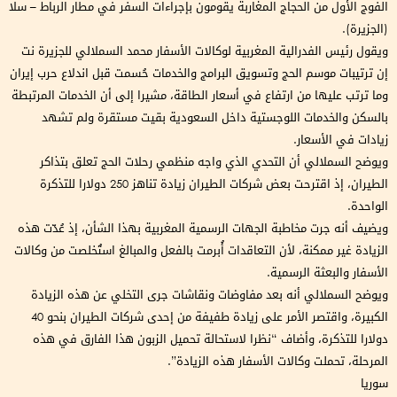
الفوج الأول من الحجاج المغاربة يقومون بإجراءات السفر في مطار الرباط – سلا
(الجزيرة).
ويقول رئيس الفدرالية المغربية لوكالات الأسفار محمد السملالي للجزيرة نت
إن ترتيبات موسم الحج وتسويق البرامج والخدمات حُسمت قبل اندلاع حرب إيران
وما ترتب عليها من ارتفاع في أسعار الطاقة، مشيرا إلى أن الخدمات المرتبطة
بالسكن والخدمات اللوجستية داخل السعودية بقيت مستقرة ولم تشهد
زيادات في الأسعار.
ويوضح السملالي أن التحدي الذي واجه منظمي رحلات الحج تعلق بتذاكر
الطيران، إذ اقترحت بعض شركات الطيران زيادة تناهز 250 دولارا للتذكرة
الواحدة.
ويضيف أنه جرت مخاطبة الجهات الرسمية المغربية بهذا الشأن، إذ عُدّت هذه
الزيادة غير ممكنة، لأن التعاقدات أُبرمت بالفعل والمبالغ استُخلصت من وكالات
الأسفار والبعثة الرسمية.
ويوضح السملالي أنه بعد مفاوضات ونقاشات جرى التخلي عن هذه الزيادة
الكبيرة، واقتصر الأمر على زيادة طفيفة من إحدى شركات الطيران بنحو 40
دولارا للتذكرة، وأضاف “نظرا لاستحالة تحميل الزبون هذا الفارق في هذه
المرحلة، تحملت وكالات الأسفار هذه الزيادة”.
سوريا