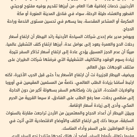
الأردنيين خدمات إضافية هذا العام، من أبرزها تقديم بوفيه مفتوح لوجبتي
الفطور والعشاء طيلة الرحلة، سواء في فنادق المدينة المنورة أو مكة
المكرمة أو المشاعر المقدسة، بما يسهم في تحسين مستوى الخدمة وراحة
الحجاج.
ويوضح مدير عام إحدى شركات السياحة الأردنية رائد البيطار أن ارتفاع أسعار
رحلات الحج والعمرة يعود إلى عوامل عدة، أبرزها ارتفاع كلف التشغيل عالميا،
مبينًا أن عدم الحجز المسبق يؤدي عادة إلى ارتفاع أسعار تذاكر السفر نتيجة
زيادة رسوم الوقود والتكاليف التشغيلية التي فرضتها شركات الطيران على
مختلف الوجهات حول العالم.
ويضيف البيطار للجزيرة نت أن ارتفاع الأسعار بدأ حتى قبل الحرب الأخيرة، لكنه
ارتبط أساسًا بزيادة الطلب العالمي، خاصةً من المسلمين المقيمين في أوروبا
والولايات المتحدة، الذين بات بإمكانهم السفر بسهولة أكبر من دون الحاجة
إلى منظمي رحلات، مما رفع الطلب على الفنادق، لا سيما القريبة من الحرم
المكي، وأدى إلى زيادة أسعار الإقامة.
ويبيّن البيطار أن أعداد الحجاج والمعتمرين من الأردن تراجعت مقارنة بالسنوات
السابقة، مرجعا ذلك إلى ارتفاع الكلف والأوضاع الاقتصادية التي أثرت في
قدرة المواطنين على السفر وأداء المناسك.
وفيما يتعلق بأنماط السفر، أوضح أن هناك توجها متزايدا نحو السفر البري