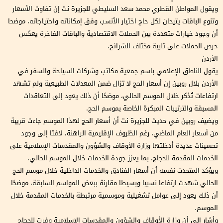
ويقول المواطن القطري محمد سعد السليطي للجزيرة نت إن تفاوت الأسعار
وتنوع الباقات يتيحان لكل حاج اختيار الأنسب وفق إمكاناته واحتياجاته، موضحا
أن وجود خيارات متعددة بين الحملات الاقتصادية والباقات الفاخرة يعكس
حرص الحملات على تلبية مختلف الشرائح.
الأردن
يقول الناطق الإعلامي باسم جمعية مكاتب وشركات السياحة والسفر في
الأردن بلال روبين إن أسعار الحج لا تزال ضمن المعدلات الطبيعية ولم تشهد
ارتفاعات تُذكر خلال الموسم الحالي، موضحًا أن ذلك يعود إلى التعاقدات
المسبقة والترتيبات المبكرة الخاصة بموسم الحج.
ويضيف روبين في حديث للجزيرة نت أن أسعار الحج لهذا الموسم جاءت قريبة
من أسعار العام الماضي، رغم الظروف الإقليمية الراهنة، لافتا إلى وجود
تحسينات عديدة أدخلتها وزارة الأوقاف والشؤون والمقدسات الإسلامية على
الخدمات المقدمة للحجاج، بما يعزز جودة الخدمات خلال الموسم الحالي.
ويؤكد المتحدث نفسه أن أسعار الفنادق والخدمات الداخلية خلال موسم الحج
الحالي شهدت ارتفاعا نسبيا وبسيطا مقارنة ببعض المواسم السابقة، موضحًا
أن ذلك يعود إلى عوامل تشغيلية وموسمية مرتبطة بالخدمات المقدمة خلال
الموسم.
وأشار إلى أن وزارة الأوقاف والشؤون والمقدسات الإسلامية وفرت للحجاج