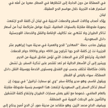
في المملكة من دون الحاجة إلى انتظارها في المطار، معربا عن أمله في
استمرار هذه التجربة خلال مواسم الحج المقبلة.
لبنان
يؤكد أصحاب وكالات السفر والحملات الدينية في لبنان أن كلفة الحج ارتفعت
بصورة ملحوظة مقارنة بالسنوات الماضية، نتيجة عوامل متراكمة تبدأ من أسعار
تذاكر الطيران ولا تنتهي عند تكاليف الإقامة والنقل والخدمات اللوجستية
داخل السعودية.
ويقول صاحب حملة “المهاجر” للحج والعمرة في مدينة صيدا إبراهيم عنتر
للجزيرة نت إن كلفة الحج جوا تتراوح بين 4500 دولار و5500 دولار للحملات
العادية، وترتفع أكثر في الحملات التي تؤمن فنادق قريبة من الحرم.
ويشير إلى أن الأسعار الحالية لم تعد تقتصر على تذكرة السفر، بل تشمل
باقات متكاملة تختلف بحسب نوع الفندق ومستوى الخدمة ووسيلة النقل داخل
المملكة، سواء بالباص أو القطار.
ويقول قاسم، وهو مدير وكالة سفر “وي غو سمارت ترافيل” في بيروت إن
أسعار تذاكر السفر إلى السعودية ارتفعت هذا الموسم بنسبة ملحوظة مقارنة
بالعام الماضي، خصوصا مع تغير بعض مسارات الطيران وارتفاع كلفة التشغيل
والتأمين على الرحلات الجوية في المنطقة.
ويضيف الحاج محمد الزين، وهو متقاعد من مدينة صور، أن الحج أصبح يحتاج إلى