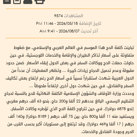
المشاهدات
9574
تاريخ الإضافة
2026/05/18 - 11:46 PM
آخر تحديث
2026/08/07 - 9:41 AM
تباينت كلفة الحج هذا الموسم في العالم العربي والإسلامي، مع ضغوط
متفاوتة على أسعار تذاكر الطيران والإقامة والخدمات اللوجستية، في حين
حاولت حملات الحج ووكالات السفر في بعض الدول إبقاء الأسعار ضمن حدود
مقبولة وعدم تحميل الحجاج زيادات كبيرة ... وتظهر المعطيات أن عدداً من
الدول العربية شهدت استقراراً نسبياً في أسعار الحج رغم ارتفاع بعض تكاليف
السفر والفنادق، في حين شهدت دول أخرى ارتفاعاً ملحوظاً ...
وحددت وزارة الأوقاف والشؤون الإسلامية الكلفة النهائية للحج بالنسبة لحجاج
التنظيم الرسمي، البالغ عددهم 22 ألفا و200 حاج، بنحو 63 ألف درهم مغربي
(نحو 6878 دولارا)، في حين تتراوح كلفة الحج الذي تؤطره وكالات الأسفار،
ويستفيد منه 11 ألفا و800 حاج، بين 75 ألف درهم ( 8189 دولارا) و160 ألف
درهم ( 17 ألفا و469 دولارا)، وقد ترتفع إلى مستويات أكبر بحسب القرب من
الحرم وجودة الفنادق والخدمات.