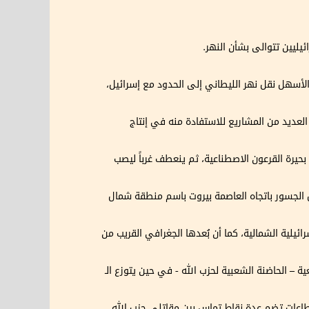
الأسهل نقل نهر الليطاني إلى الحدود مع إسرائيل،
ً 750 مليون متر مكعب سنوياً، وقد أُقيمت عليه العديد من المشاريع للاستفادة منه في إنتاج
حيرة القرعون الاصطناعية، ثم ينعطف غرباً ليصب
ل الجسور باتجاه العاصمة بيروت باسم منطقة شمال
ائيلية الشمالية، كما أن بُعدها الجغرافي القريب من
نحو 200 ألف نسمة، 75 في المئة منهم من الطائفة الشيعية – الحاضنة الشعبية لحزب الله - في حين يتوزع الـ
طاعات تضم عدة نقاط تماس بين مقاتلي حزب الله