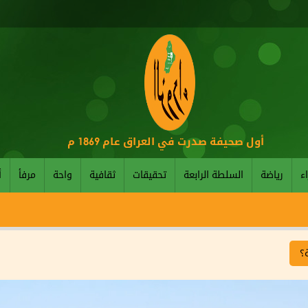
أول صحيفة صدرت في العراق عام 1869 م
اء
رياضة
السلطة الرابعة
تحقيقات
ثقافية
واحة
مرفأ
أ
؟