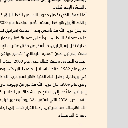
والجيش الإسرائيلي.
أما العمق الذي يفصل مجرى النهر عن الخط الأزرق فيبلغ في حده الأقصى 28 كيلومتراً في القطاع الأوسط، فيما يبلغ ف
لم يكن حزب الله قد تأسس بعد - اجتاحت إسرائيل لل
جاءت “عملية الليطاني” رداً على “عملية كمال عدوان
مدنية تقل إسرائيليين، ما أسفر عن مقتل عشرات الإسر
سعت إسرائيل ضمن “عملية الليطاني” لتدمير مواقع م
الجنوب اللبناني وبقيت هناك حتى عام 2000، عندما انسحب الجيش الإسرائيلي إلى ما وراء الخط الأزرق..
وفي عام 1982 اجتاحت إسرائيل جنوب لبن
في بريطانيا. وخلال تلك الفترة ظهر اسم حزب الله ك
وفي عام 2006، كان حزب الله قد عزز من 
إسرائيل، ما أدى إلى اندلاع حرب شاملة بين الجانبين 
الله لهجماته ضد إسرائيل. ودعا القرار كذلك إلى إيجا
وقوات اليونيفيل.