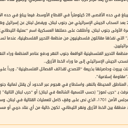
ي حده الأدنى 6 كيلومترات في أقصى القطاع الشرقي.
مرة الأولى جنوب لبنان، وأطلقت على حملتها العسكرية اسم “عملية الليطاني”
” التي نفذها مقاتلون فلسطينيون من منظمة التحرير الفلسطينية، عندما تسلل
ائيليين.
نظمة التحرير الفلسطينية الواقعة جنوب النهر ودفع عناصر المنظمة وراء ال
ان حتى وصلت بيروت وحاصرتها بذريعة “التصدي لقذائف الفصائل الفلسطينية”، ورداً 
ـ”مقاومة إسلامية”.
وجوده في المناطق المحيطة بالنهر، واستطاع في هجوم عبر الحدود أن يقتل ثمانية جن
عُرفت بـ “حرب تموز” (حسب التسمية الشائعة في لبنان) أو “حرب لبنان الثانية” 
انتهت حرب 2006 التي استمرت 33 يوماً بصدور قرار مجلس الأمن 1701، الذي نص على وقفٍ كامل 
د منطقة بين الخط الأزرق ونهر الليطاني، تكون خالية من أي عتاد حربي أو مسلح