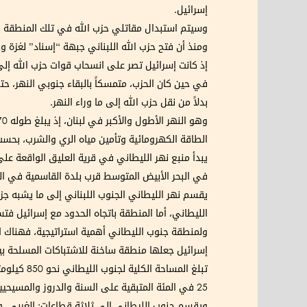
إسرائيل.
وسيتم استبدال مقاتلي حزب الله في تلك المنطقة ب
ومنذ أن فتح حزب الله اللبناني جبهة “إسناد” لغزة وحماس، في الثامن من أكتوبر/تشري
إذ كانت إسرائيل تصر على انسحاب قوات حزب الله إل
في حين كان الحزب، متمسكاً بالبقاء جنوبي النهر، حت
بدلاً من نقل حزب الله إلى ما وراء النهر.
الطاقة الكهرومائية وتأمين مياه الري والشرب، بحسب
يبدأ منبع نهر الليطاني في قرية العليق الواقعة عل
في البحر الأبيض المتوسط قرب بلدة القاسمية في الج
يقسم نهر الليطاني الجنوب اللبناني إلى ما يشبه جز
الليطاني، أما المنطقة باتجاه الحدود مع إسرائيل 
ولمنطقة جنوب الليطاني أهمية استراتيجية، فهناك المو
إسرائيل جعلها منطقة ساخنة للاشتباكات المسلحة بي
25 في المئة المتبقية على السنة والدروز والمسيحيين.
ويقسم جنوب الليطاني إلى ثلاثة قطاعات: الغربي، و