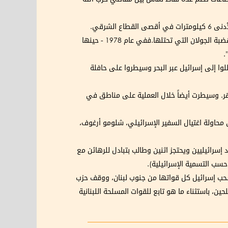
والخط الأزرق هو خط رسمته الأمم المتحدة عام 2000 بعد انسحاب الجيش الإسرائيلي من جنوب لبنان، ويفصل لبنان عن إسرائيل وهضبة الجولان التي تحتلها.ففي عام 1978 - حينها
.
وا إلى إسرائيل عبر البحر وسيطروا على حافلة
نهر. وسيطرت أيضاً خلال العملية على مناطق في
على محاولة اغتيال السفير الإسرائيلي، شلومو أرغوف،
ود إسرائيليين ويحتجز اثنين وطالب بتبادل للرهائن مع
(حسب التسمية الإسرائيلية).
للعمليات القتالية في لبنان، وسحب إسرائيل كل قواتها من جنوب لبنان، ووقف حزب
ين، باستثناء ما هو تابع للقوات المسلحة اللبنانية