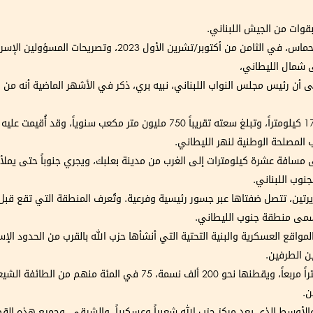
قوات من الجيش اللبناني.
ن الأول 2023، وتصريحات المسؤولين الإسرائيليين تتوالى بشأن النهر.
ى شمال الليطاني،
ى أن رئيس مجلس النواب اللبناني، نبيه بري، ذكر في الأشهر الماضية أنه من 
وهو النهر الأطول والأكبر في لبنان، إذ يبلغ طوله 170 كيلومتراً، وتبلغ سعته تقريبا
 المصلحة الوطنية لنهر الليطاني.
ى مسافة عشرة كيلومترات إلى الغرب من مدينة بعلبك، ويجري جنوباً حتى يملأ ب
نوب اللبناني.
يرتين، تتصل ضفتاها عبر جسور رئيسية وفرعية. وتُعرف المنطقة التي تقع قب
فتسمى منطقة جنوب الليطاني.
اقع العسكرية والبنية التحتية التي أنشأها حزب الله بالقرب من الحدود الإسر
ن الطرفين.
تبلغ المساحة الكلية لجنوب الليطاني نحو 850 كيلومتراً مربعاً، ويقطنها 
الأوسط الذي يعد مركز حزب الله شعبياً وعسكرياً، والشرقي. وجميع هذه الق