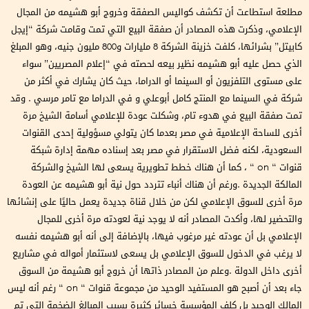
مطلعة استطاعت أن تكشف كواليس الصفقة وخروج أبو هشيمه من المجال
الإعلامي، وذكرت هذه المصادر أن صفقة البيع التي تمت وقامت شركة “إيجل
كابيتل” بشرائها، كلفت خزينة الشركة 8 مليارات و800 مليون جنيه، وهو المبلغ
الذي حصل عليه أبو هشيمه نظير بيعه لحصته في “إعلام المصريين” سواء
على مستوى التلفزيون أو السينما أو الدراما، حيث كان يشارك في أكثر من
شركة في السينما مع المنتج كامل أبوعلي و في الدراما مع تامر مرسي . وقد
تمت صفقة البيع في هدوء تام، وشكلت عودة للإعلامي أسامة الشيخ مرة
أخرى للساحة الإعلامية في مصر بعدما كان يتولي مسؤولية إحدى القنوات
السعودية، لكنه فضل الاستقرار في مصر بعد إسناده مهمة إدارة شبكة
قنوات “ on “ ، كما أن هناك خطط تطويرية يسعى لها الشيخ والشركة
المالكة الجديدة .ورغم أن هناك أنباء تتردد حول نية أبو هشيمه عن العودة
مرة أخرى للسوق الإعلامي لكن من خلال قناة جديدة يعمل حاليًا على إنشائها
والتحضير لها، وأكدت المصادر أنه لا يوجد نية لعودته مرة أخرى للمجال
الإعلامي بل أن عودته غير مرغوب فيها، بالإضافة إلى أنه أبو هشيمه نفسه
لا يرغب في الدخول للسوق الإعلامي بل يسعى لاستثمار أمواله في مشاريع
أخرى داخل الدولة .وعلم من المصادر ذاتها أن خروج أبو هشيمة من السوق
جاء بعد أن أصبح هو المستفيد الوحيد من مجموعة قنوات “ on “ رغم أنه ليس
المالك الوحيد بل كلف المؤسسة خسائر كثيرة بسبب المبالغ الضخمة التي تم