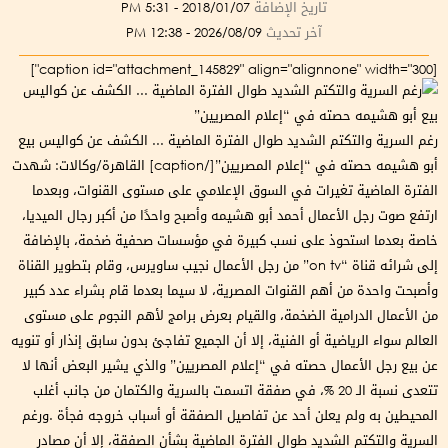
تاريخ الإضافة
2018/01/07 - 5:31 PM
آخر تحديث
2026/08/09 - 12:38 PM
[caption id="attachment_145829" align="alignnone" width="300"]
رغم السرية والتكتم الشديد طوال الفترة الماضية ... الكشف عن كواليس بيع
أبو هشيمه حصته في “إعلام المصريين”[/caption] القاهرة/وكالات: شهدت
الفترة الماضية تغيرات في السوق الإعلامي على مستوى القنوات، وبعدما
ارتفع صوت رجل الأعمال أحمد أبو هشيمه وأصبح واحدًا من أكبر رجال الميديا،
خاصة بعدما استحوذ على نسب كبيرة في مؤسسات صحفية ضخمة، بالإضافة
إلى شرائه قناة “on tv” من رجل الأعمال نجيب ساويرس، وقام بتطوير القناة
وأصبحت واحدة من أهم القنوات المصرية، لا سيما بعدما قام بشراء عدد كبير
من الأعمال الدرامية الضخمة، والقيام بعرض برامج لأهم النجوم على مستوى
العالم سواء الرياضية أو الفنية، إلا أن الجميع تفاجئ بدون سابق إنذار أو تنويه
عن بيع رجل الأعمال حصته في “إعلام المصريين” والذي يشير البعض أنها لا
تتعدى نسبة الـ 20 %، في صفقة اتسمت بالسرية والكتمان من جانب أغلب
المحيطين به ولم يعلن أحد عن تفاصيل الصفقة أو أسباب خروجه فجأة .ورغم
السرية والتكتم الشديد طوال الفترة الماضية بشأن الصفقة، إلا أن مصادر