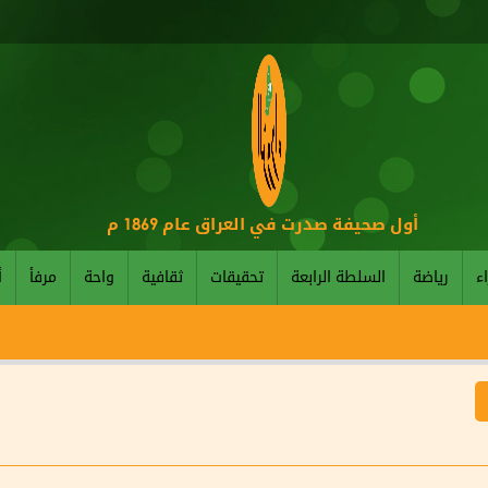
أول صحيفة صدرت في العراق عام 1869 م
اء
رياضة
السلطة الرابعة
تحقيقات
ثقافية
واحة
مرفأ
أ