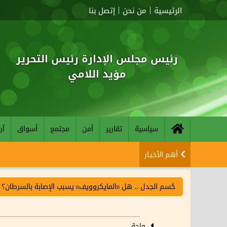
الرئيسية
من نحن
إتصل بنا
رئيس مجلس الإدارة رئيس التحرير
مؤيد اللامي
سياسية
تقارير
أمن
مجتمع
أسواق
آر
أهم الأخبـار
حُسم الجدل .. هل «المايكروويف» يسبب الإصابة بالسرطان؟
واحة