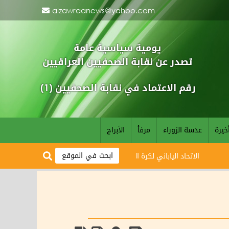
alzawraanews@yahoo.com
يومية سياسية عامة
تصدر عن نقابة الصحفيين العراقيين
رقم الاعتماد في نقابة الصحفيين (1)
خيرة
عدسة الزوراء
مرفأ
الأبراج
الاتحاد الياباني لكرة القدم يبارك وصول أسود الرافدين لمونديال 2026