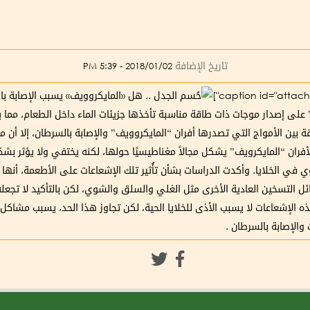
تاريخ الإضافة
2018/01/02 - 5:39 PM
c] يعتمد “المايكروويف” على إصدار موجات ذات طاقة مناسبة تأخذها جزيئات الماء داخل الطعا
ة بين الأمواج التي تصدرها أفران “المايكروويف” والإصابة بالسرطان، إلا أن
فران “المايكرويف” يشكل مجالاً مغناطيسيًا حولها، لكنه يختفي ولا يؤثر بشكل 
في الخلايا. وأكدت الدراسات بشأن تأُثير تلك الإشعاعات على الأطعمة، أنه
ل التسخين العادية الأخرى مثل الغلي والسلق والشوي، لكن بالتأكيد لا تج
هذه الإشعاعات لا يسبب الأذى للخلايا الحية، لكن تجاوز هذا الحد، يسبب مشاكل
 والإصابة بالسرطان .