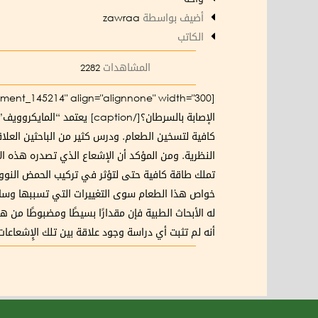
أضيف بواسطة
zawraa
الكاتب
المشاهدات
2282
[caption id="attachment_145214" align="alignnone" width="300"]
الإصابة بالسرطان؟[/aption
كافية لتسخين الطعام. ودرس كثير من الباحثين العلاق
النظرية. ومن المؤكد أن الإشعاع الذي تصدره هذه الأ
تملك طاقة كافية حتى لتؤثر في تركيب الحمض النووي 
خواص هذا الطعام سوى التغييرات التي تسببها وسائ
له الأبحاث الطبية فإن مقدارًا بسيطًا ومضبوطًا من 
أنه لم تثبت أي دراسة وجود علاقة بين تلك الإِشعاعات