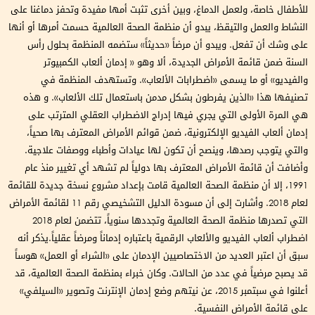
للأطفال خاصة، ولعمل الدماغ، وبين أخرى تثبت أمها مفيدة وتحفز دماغنا على
النشاط والعمل والتيقظ، يبدو أن منظمة الصحة العالمية حسمت أمرها أو أنها
على وشك أن تفعل. ويبدو أن مرضاً «حديثاً» ستضمه المنظمة بحلول رأس
السنة ضمن قائمة الأمراض الجديدة، ألا وهو « إدمان ألعاب الكمبيوتر
والفيديو» أو ما يسمى «اضطرابات الألعاب». وتستهدف المنظمة في
تصنيفها هذا «الذين يفرطون بشكل مدمن باستعمال تلك الألعاب». و هذه
هي المرة الأولى التي يجري فيها إدراج الاضطراب العقلي المترتب على
إدمان ألعاب الفيديو الإلكترونية، ضمن قوائم الأمراض المعترف بها صحياً،
والتي يتوجب رصدها، وينصح أن تكون لها عيادات وأطباء ووصفات علاجية.
وأضافت أن قائمة الأمراض المعترف بها دولياً لم تشهد أي تغيير منذ عام
1991، إلا أن منظمة الصحة العالمية قامت بإعداد مشروع نسخة جديدة للقائمة
لعام 2018. وأشارت إلى أن مسودة الدليل التشخيصي رقم 11 لقائمة الأمراض
التي تصدرها منظمة الصحة العالمية وتجددها سنوياً، تتضمن لعام 2018
اضطراب ألعاب الفيديو والألعاب الرقمية باعتباره إدماناً ومرضاً عقلياً.يذكر أنه
سبق أن اعتبر العديد من الاختصاصيين الإدمان على «الشراء أو العمل» هوساً
قد يصبح مرضياً في عدد من الحالات. وكان خبراء بمنظمة الصحة العالمية، قد
أعلنوا في سبتمبر 2015، عن نيتهم وضع إدمان الإنترنت وتصوير «السيلفي»
على قائمة الأمراض النفسية.