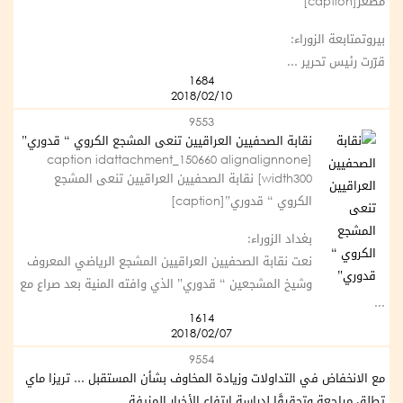
مصغر[caption]
بيروتمتابعة الزوراء:
قرّرت رئيس تحرير ...
1684
2018/02/10
9553
نقابة الصحفيين العراقيين تنعى المشجع الكروي “ قدوري”
[caption idattachment_150660 alignalignnone
width300] نقابة الصحفيين العراقيين تنعى المشجع
الكروي “ قدوري”[caption]
بغداد الزوراء:
نعت نقابة الصحفيين العراقيين المشجع الرياضي المعروف
وشيخ المشجعين “ قدوري” الذي وافته المنية بعد صراع مع
...
1614
2018/02/07
9554
مع الانخفاض في التداولات وزيادة المخاوف بشأن المستقبل ... تريزا ماي
تطلق مراجعة وتحقيقًا لدراسة ارتفاع الأخبار المزيفة