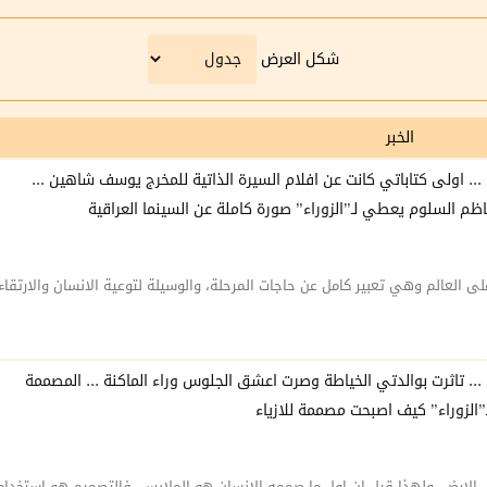
شكل العرض
الخبر
 ... اولى كتاباتي كانت عن افلام السيرة الذاتية للمخرج يوسف شاهين ...
اظم السلوم يعطي لـ”الزوراء” صورة كاملة عن السينما العراقية
ى العالم وهي تعبير كامل عن حاجات المرحلة، والوسيلة لتوعية الانسان والارتقاء
 ... تاثرت بوالدتي الخياطة وصرت اعشق الجلوس وراء الماكنة ... المصممة
لزوراء” كيف اصبحت مصممة للازياء
لي الارض، ولهذا قيل ان اول ما صممه الانسان هو الملابس، فالتصميم هو استخدام