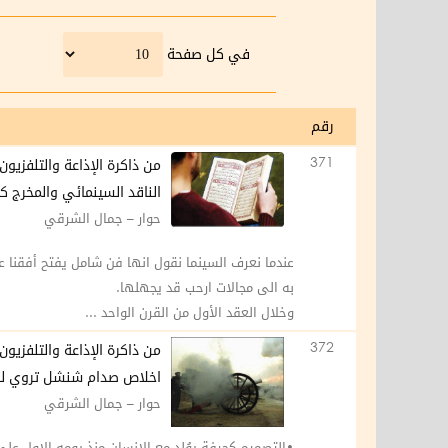
في كل صفحة
رقم
371
من ذاكرة الإذاعة والتلفزيون
الناقد السينمائي والمخرج ك
حوار – جمال الشرقي
عندما نعرف السينما نقول انها فن شامل يفتح أفقنا عل
به الى مجالات ارحب قد يجهلها.
وخلال العقد الأول من القرن الواحد ...
372
من ذاكرة الإذاعة والتلفزيون
اخلاص صدام شنشل تروي لـ”ا
حوار – جمال الشرقي
•التصميم كحرفة يوُلد مع الانسان منذ يومه الاول ع