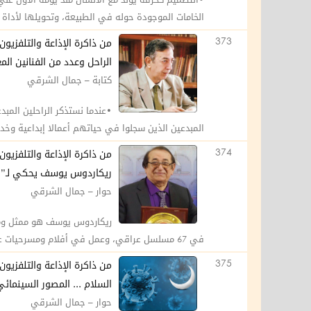
الخامات الموجودة حوله في الطبيعة، وتحويلها لأداة او 
373
من ذاكرة الإذاعة والتلفزيون 
الراحل وعدد من الفنانين الم
كتابة – جمال الشرقي
•عندما نستذكر الراحلين المب
المبدعين الذين سجلوا في حياتهم أعمالا إبداعية وخد
374
من ذاكرة الإذاعة والتلفزيون
ريكاردوس يوسف يحكي لـ”ال
حوار – جمال الشرقي
في 67 مسلسل عراقي، وعمل في أفلام ومسرحيات عديدة، وأشهر مسلسلاته «عنفوان الأشياء»، «الأماني الضالة»، ...
375
من ذاكرة الإذاعة والتلفزيو
السلام ... المصور السينما
حوار – جمال الشرقي