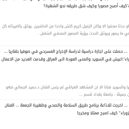
راء"كيف أصبح مصورا وكيف شق طريقه نحو الشهرة؟
دثا صحفيا الا وكان الزميل كريم كلش واحدا من الحاضرين ,يوثق بكاميراته كل
يعي ما يصور ويوثق الحدث برؤية المصور الصحفي الشامل .
 ... حصلت على اجازة دراسية لدراسة الإخراج المسرحي في صوفيا بلغاريا ...
زوراء":اعيش في السويد واتمنى العودة الى العراق وقدمت العديد من الاعمال
يا والسويد فنانا الا ان المشاهد العراقي لم ينس الفنان د.حميد الجمالي فهو
ميلة ، جامعة بغداد قسم ...
 ... اخرجت للاذاعة برنامج طريق السلامة والصحي وظهيرة الجمعة ... الفنان
وراء” كيف اصبح ممثلا ومخرجا