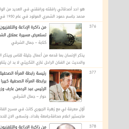
هو احد أصدقائي رافقته ورافقني في العديد من الواجب
محمد جاسم حمود الشمري المولود في عام 1950 في بغداد وتحديدا في منطقه الكريمات وشهرته الصحفية والإعلامية محمد ...
376
من ذاكرة الإذاعة والتلفزيون
تستعرض مسيرة عملاق الشاشة
كتابة – جمال الشرقي
يذكر الإنسان بما قدمه من أعمال جليلة للناس ويذكر ا
والحديث عن الفنان الراحل غازي التكريتي لا بد ان يتناو
377
رئيسة رابطة المرأة الصحفية
برابطة المرأة الصحفية كبيرا
الرئيس عبد الرحمن عارف وز
حوار – جمال الشرقي
أوّل معرفة لي مع زهرة الجبوري كانت في مسرح الفا
ماجستير اعلام صحافةجامعة بغداد، وتسعى الان للحصول
378
من ذاكرة الإذاعة والتلفزيو