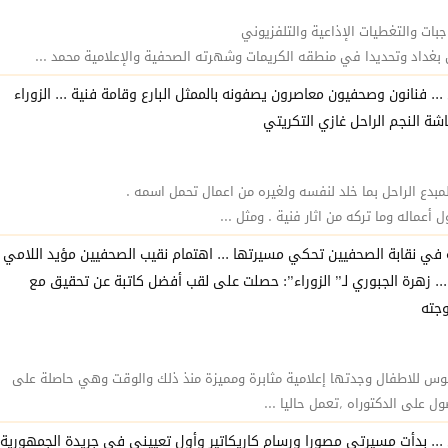
ات والتغطيات الإذاعية والتلفزيوني
 ... فنانون وصحفيون معاصرون يصفونه بالممثل البارع وقامة فنية ... الزوراء
 النجم الراحل غازي التكريتي
لمبدع الراحل بما خلد لنفسه ولغيره من اعمال تحمل اسمه .
ل أعماله وما تركه من اثار فنية . ومثل ...
 في نقابة الصحفيين تحكي مسيرتها ... اهتمام نقيب الصحفيين مؤيد اللامي
 ... زهرة الجبوري لـ” الزوراء”: حصلت على لقب أفضل كاتبة عن تحقيق مع
وجته
نوس للاطفال وجدتها إعلامية مثابرة ومميزة منذ ذلك والوقت وهي حاصلة على
 على الدكتوراه ,تعمل حاليا ...
ن ... بدأت مسيرتي مصورا ورسام كاريكاتير وأول تعييني في جريدة الجمهورية