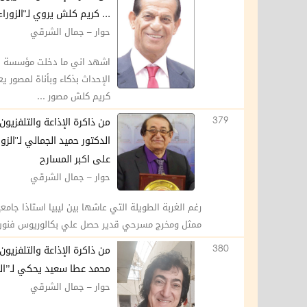
... كريم كلش يروي لـ"الزو
حوار – جمال الشرقي
اشهد اني ما دخلت مؤسسة او ح
الإحداث بذكاء وبأناة لمصور 
كريم كلش مصور ...
379
من ذاكرة الإذاعة والتلفزيون
الدكتور حميد الجمالي لـ"ال
على اكبر المسارح
حوار – جمال الشرقي
رغم الغربة الطويلة التي عاشها بين ليبيا استاذا جامع
ممثل ومخرج مسرحي قدير حصل علي بكالوريوس فنون ج
380
من ذاكرة الإذاعة والتلفزيون
محمد عطا سعيد يحكي لـ”الز
حوار – جمال الشرقي