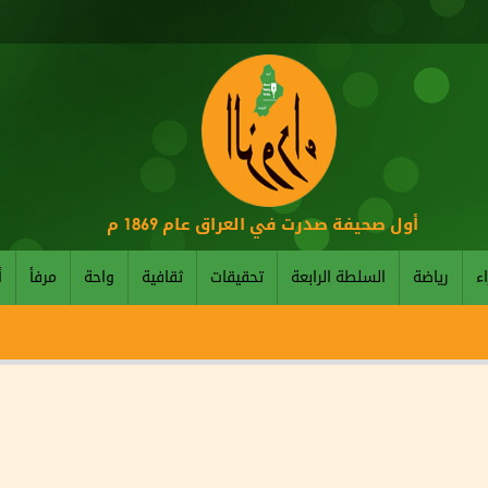
أول صحيفة صدرت في العراق عام 1869 م
اء
رياضة
السلطة الرابعة
تحقيقات
ثقافية
واحة
مرفأ
أ