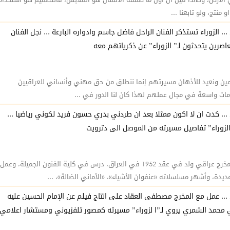
منتج، ولو تابعنا ...
... الزوراء تستذكر الفنان الراحل فاضل جاسم وادواره البارعة ... نجل الفنان
عاصرين يتحدثون لـ” الزوراء” عن ذكرياتهم معه
دعين ونعيد للأذهان مسيرتهم إنما ننطلق من حق مهني وأنساني للعراقيين
مات واسعة في مجال عملهم لهذا كان لنا الدور في ...
 ... كدت ان لا اكون ممثلا بعد ان طردني بدري حسون فريد لكوني رياضيا ...
زوراء” تفاصيل مسيرته من الموصل الى دترويت
ريكاردوس يوسف هو ممثل ومخرج عراقي ولد في عقد 1952 في العراق، درس في كلية الفنون الجميلة، وعمل
ن ... عمل مع المخرج مصطفى العقاد على انتاج فيلم عن الإمام الحسين عليه
ئي محمد الشمري يروي لـ”ا لزوراء” مسيرته كمصور تلفزيوني ومستشار اعلامي