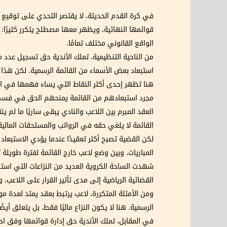
في كرة القدم الحديثة، لا يقتصر التحدي على توقيع ال
قوائمها النهائية، ويظهر معها مصطلح يتكرر كثيرًا: “
الواقع القانوني مختلف تمامًا.
من الناحية التنظيمية، تملك الأندية حق تسجيل عدد م
استبعاد بعض الأسماء من القائمة الرسمية. لكن هذا القر
هنا تظهر إحدى أكثر النقاط التي يساء فهمها في الو
مجرد استبعادهم من القائمة يمنحهم الحق في فسخ العق
العقد المبرم بين اللاعب والنادي يبقى ساريًا ما لم ي
القائمة لا يلغي حقه في الرواتب والمستحقات المالية 
لكن القضية تصبح أكثر تعقيدًا عندما يؤدي الاستب
المباريات، وبين وضع لاعب خارج القائمة لفترة طويلة
شهدت الساحة الكروية العديد من النزاعات التي استن
القضائية الرياضية إلى مدى تأثير القرار على اللاعب، 
ومن الأمثلة المتكررة، لاعب يرتبط بعقد يمتد لعدة مو
الرسمية. هنا لا يكون النزاع ماليًا فقط، بل يتعلق 
في المقابل، تملك الأندية حق إدارة قوائمها وفق احت