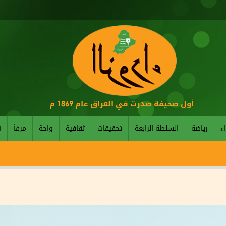
أول صحيفة صدرت في العراق عام 1869 م
اء
رياضة
السلطة الرابعة
تحقيقات
ثقافية
واحة
مرفأ
أ
الاتحا