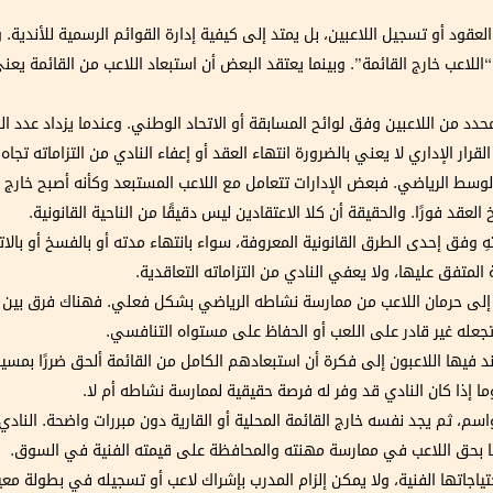
عقود أو تسجيل اللاعبين، بل يمتد إلى كيفية إدارة القوائم الرسمية للأندية. 
اللاعب خارج القائمة”. وبينما يعتقد البعض أن استبعاد اللاعب من القائمة يع
حدد من اللاعبين وفق لوائح المسابقة أو الاتحاد الوطني. وعندما يزداد عدد ال
ار الإداري لا يعني بالضرورة انتهاء العقد أو إعفاء النادي من التزاماته تجاه 
سط الرياضي. فبعض الإدارات تتعامل مع اللاعب المستبعد وكأنه أصبح خارج ال
د فورًا. والحقيقة أن كلا الاعتقادين ليس دقيقًا من الناحية القانونية.
نتهِ وفق إحدى الطرق القانونية المعروفة، سواء بانتهاء مدته أو بالفسخ أو بالات
المتفق عليها، ولا يعفي النادي من التزاماته التعاقدية.
عاد إلى حرمان اللاعب من ممارسة نشاطه الرياضي بشكل فعلي. فهناك فرق بي
 تجعله غير قادر على اللعب أو الحفاظ على مستواه التنافسي.
د فيها اللاعبون إلى فكرة أن استبعادهم الكامل من القائمة ألحق ضررًا بمس
وما إذا كان النادي قد وفر له فرصة حقيقية لممارسة نشاطه أم لا.
اسم، ثم يجد نفسه خارج القائمة المحلية أو القارية دون مبررات واضحة. الناد
أيضًا بحق اللاعب في ممارسة مهنته والمحافظة على قيمته الفنية في السوق.
ياجاتها الفنية، ولا يمكن إلزام المدرب بإشراك لاعب أو تسجيله في بطولة معين