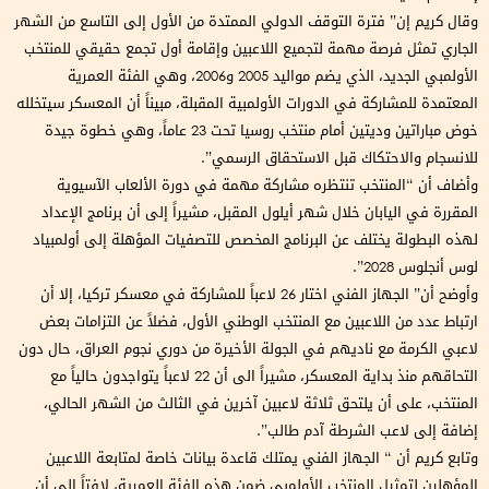
وقال كريم إن” فترة التوقف الدولي الممتدة من الأول إلى التاسع من الشهر
الجاري تمثل فرصة مهمة لتجميع اللاعبين وإقامة أول تجمع حقيقي للمنتخب
الأولمبي الجديد، الذي يضم مواليد 2005 و2006، وهي الفئة العمرية
المعتمدة للمشاركة في الدورات الأولمبية المقبلة، مبيناً أن المعسكر سيتخلله
خوض مباراتين وديتين أمام منتخب روسيا تحت 23 عاماً، وهي خطوة جيدة
للانسجام والاحتكاك قبل الاستحقاق الرسمي”.
وأضاف أن “المنتخب تنتظره مشاركة مهمة في دورة الألعاب الآسيوية
المقررة في اليابان خلال شهر أيلول المقبل، مشيراً إلى أن برنامج الإعداد
لهذه البطولة يختلف عن البرنامج المخصص للتصفيات المؤهلة إلى أولمبياد
لوس أنجلوس 2028”.
وأوضح أن” الجهاز الفني اختار 26 لاعباً للمشاركة في معسكر تركيا، إلا أن
ارتباط عدد من اللاعبين مع المنتخب الوطني الأول، فضلاً عن التزامات بعض
لاعبي الكرمة مع ناديهم في الجولة الأخيرة من دوري نجوم العراق، حال دون
التحاقهم منذ بداية المعسكر، مشيراً الى أن 22 لاعباً يتواجدون حالياً مع
المنتخب، على أن يلتحق ثلاثة لاعبين آخرين في الثالث من الشهر الحالي،
إضافة إلى لاعب الشرطة آدم طالب”.
وتابع كريم أن “ الجهاز الفني يمتلك قاعدة بيانات خاصة لمتابعة اللاعبين
المؤهلين لتمثيل المنتخب الأولمبي ضمن هذه الفئة العمرية، لافتاً إلى أن