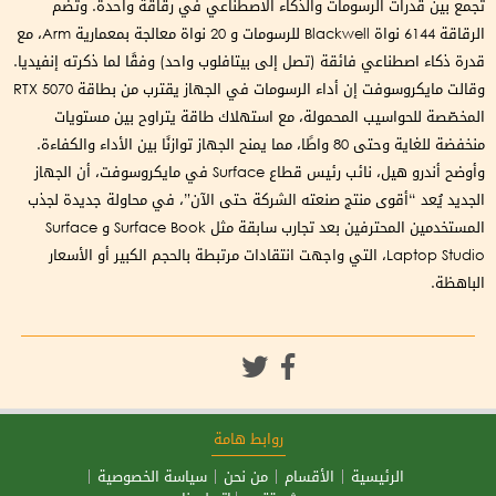
تجمع بين قدرات الرسومات والذكاء الاصطناعي في رقاقة واحدة. وتضم
الرقاقة 6144 نواة Blackwell للرسومات و 20 نواة معالجة بمعمارية Arm، مع
قدرة ذكاء اصطناعي فائقة (تصل إلى بيتافلوب واحد) وفقًا لما ذكرته إنفيديا.
وقالت مايكروسوفت إن أداء الرسومات في الجهاز يقترب من بطاقة RTX 5070
المخصّصة للحواسيب المحمولة، مع استهلاك طاقة يتراوح بين مستويات
منخفضة للغاية وحتى 80 واطًا، مما يمنح الجهاز توازنًا بين الأداء والكفاءة.
وأوضح أندرو هيل، نائب رئيس قطاع Surface في مايكروسوفت، أن الجهاز
الجديد يُعد “أقوى منتج صنعته الشركة حتى الآن”، في محاولة جديدة لجذب
المستخدمين المحترفين بعد تجارب سابقة مثل Surface Book و Surface
Laptop Studio، التي واجهت انتقادات مرتبطة بالحجم الكبير أو الأسعار
الباهظة.
روابط هامة
الرئيسية
الأقسام
من نحن
سياسة الخصوصية