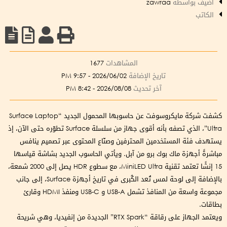
أضيف بواسطة
zawraa
الكاتب
المشاهدات
1677
تاريخ الإضافة
2026/06/02 - 9:57 PM
آخر تحديث
2026/08/08 - 8:42 PM
كشفت شركة مايكروسوفت عن حاسوبها المحمول الجديد “Surface Laptop
Ultra”، الذي تصفه بأنه أقوى جهاز من سلسلة Surface تطوّره حتى الآن، إذ
يستهدف فئة المستخدمين المحترفين وصنّاع المحتوى عبر تصميم ينافس
مباشرةً أجهزة ماك بوك برو من آبل. ويأتي الحاسوب الجديد بشاشة قياسها
15 إنشًا تعتمد تقنية MiniLED Ultra، مع سطوع HDR يصل إلى 2000 شمعة،
بالإضافة إلى لوحة لمس تُعد الكُبرى في تاريخ أجهزة Surface، إلى جانب
مجموعة واسعة من المنافذ تشمل USB-A و USB-C ومنفذ HDMI وقارئ
بطاقات.
ويعتمد الجهاز على رقاقة “RTX Spark” الجديدة من إنفيديا، وهي شريحة