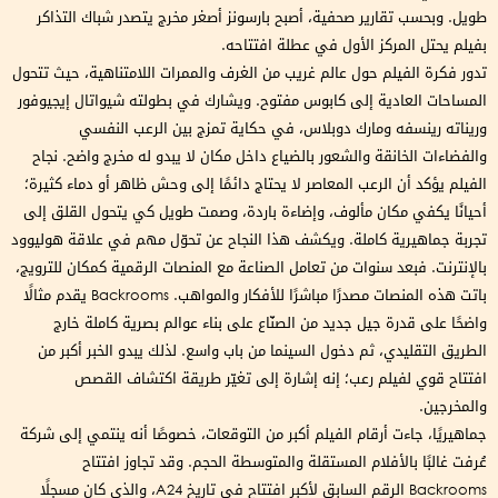
طويل. وبحسب تقارير صحفية، أصبح بارسونز أصغر مخرج يتصدر شباك التذاكر
بفيلم يحتل المركز الأول في عطلة افتتاحه.
تدور فكرة الفيلم حول عالم غريب من الغرف والممرات اللامتناهية، حيث تتحول
المساحات العادية إلى كابوس مفتوح. ويشارك في بطولته شيواتال إيجيوفور
وريناته رينسفه ومارك دوبلاس، في حكاية تمزج بين الرعب النفسي
والفضاءات الخانقة والشعور بالضياع داخل مكان لا يبدو له مخرج واضح. نجاح
الفيلم يؤكد أن الرعب المعاصر لا يحتاج دائمًا إلى وحش ظاهر أو دماء كثيرة؛
أحيانًا يكفي مكان مألوف، وإضاءة باردة، وصمت طويل كي يتحول القلق إلى
تجربة جماهيرية كاملة. ويكشف هذا النجاح عن تحوّل مهم في علاقة هوليوود
بالإنترنت. فبعد سنوات من تعامل الصناعة مع المنصات الرقمية كمكان للترويج،
باتت هذه المنصات مصدرًا مباشرًا للأفكار والمواهب. Backrooms يقدم مثالًا
واضحًا على قدرة جيل جديد من الصنّاع على بناء عوالم بصرية كاملة خارج
الطريق التقليدي، ثم دخول السينما من باب واسع. لذلك يبدو الخبر أكبر من
افتتاح قوي لفيلم رعب؛ إنه إشارة إلى تغيّر طريقة اكتشاف القصص
والمخرجين.
جماهيريًا، جاءت أرقام الفيلم أكبر من التوقعات، خصوصًا أنه ينتمي إلى شركة
عُرفت غالبًا بالأفلام المستقلة والمتوسطة الحجم. وقد تجاوز افتتاح
Backrooms الرقم السابق لأكبر افتتاح في تاريخ A24، والذي كان مسجلًا