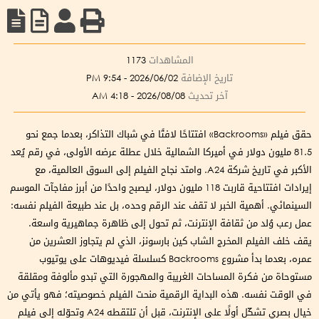
المشاهدات
1173
تاريخ الإضافة
2026/06/02 - 9:54 PM
آخر تحديث
2026/08/08 - 4:18 AM
حقق فيلم «Backrooms» افتتاحًا لافتًا في شباك التذاكر، بعدما جمع نحو
81.5 مليون دولار في أميركا الشمالية خلال عطلة عرضه الأولى، في رقم يُعد
الأكبر في تاريخ شركة A24. وامتد نجاح الفيلم إلى السوق العالمية، مع
إيرادات افتتاحية قاربت 118 مليون دولار، ليصبح واحدًا من أبرز مفاجآت الموسم
السينمائي. أهمية الخبر لا تقف عند الرقم وحده، بل عند طبيعة الفيلم نفسه:
عمل رعب وُلد من ثقافة الإنترنت، ثم تحول إلى ظاهرة جماهيرية واسعة.
يقف خلف الفيلم المخرج الشاب كين بارسونز، الذي لم يتجاوز العشرين من
عمره، بعدما بدأ مشروع Backrooms كسلسلة فيديوهات على يوتيوب
مستوحاة من فكرة المساحات الغريبة والمهجورة التي تبدو مألوفة ومقلقة
في الوقت نفسه. هذه البداية الرقمية منحت الفيلم خصوصيته؛ فهو يأتي من
خيال بصري تشكّل أولًا على الإنترنت، قبل أن تلتقطه A24 وتحوّله إلى فيلم