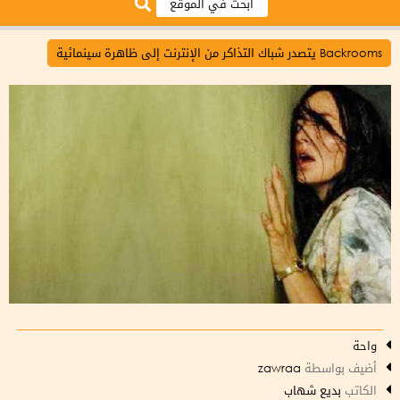
Backrooms يتصدر شباك التذاكر من الإنترنت إلى ظاهرة سينمائية
واحة
أضيف بواسطة
zawraa
الكاتب
بديع شهاب