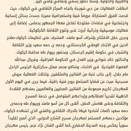
والعربية والدولية، وسط حضور رسمي وثقافي وفني كبير .
انطلقت الفعاليات من حي شورجة باتجاه المركز الثقافي في كركوك، حيث
قدمت الفرق المشاركة عروضاً فنية واستعراضية مميزة جسدت رسائل إنسانية
واجتماعية في فضاءات مفتوحة تفاعل معها الجمهور بحماس، إضافة إلى
فعاليات موسيقية وتراثية أبرزت غنى وتنوع الثقافة الكركوكية.
وجرى حفل الافتتاح بإشراف آسو مامند، المشرف على تنظيمات كركوك-صلاح
الدين في الاتحاد الوطني الكردستاني، وحمه ی حمه سعيد وزير الثقافة
والشباب في حكومة إقليم كردستان، وبحضور ريبوار طه محافظ كركوك،
والدكتور خالد شواني وزير العدل في الحكومة العراقية، وفريال عبدالله
العضوة القيادیة في الاتحاد، وشالاو محمد ممثل سكرتارية الرئيس الراحل
مام جلال، إلى جانب نخبة من الفنانين والمثقفين .وتخللت الفعالية عروض
مسرحية عبرت عن قضايا المجتمع بروح فنية راقية، فيما جرى في اليوم الأول
للمهرجان تكريم مجموعة من الفنانين المحليين والعالميين بمنحهم القلادة
الذهبية تقديراً لعطائهم وإبداعهم المتواصل في خدمة المسرح
والثقافة.وعلى هامش الحفل، ألقى كل من آسو مامند وريبوار طه وحمەی
حمه سعيد كلمات أشادوا فيها بالحراك الثقافي والفني الذي تشهده كركوك،
مؤكدين دعمهم المستمر لمهرجان مسرح الشارع الدولي، الذي أصبح تقليداً
سنوياً يعكس وجه المدينة الحضاري.كما ألقى الفنان نژاد نجم، رئيس مهرجان