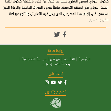
كركوك الدولي لمسرح الشارع، كلمة عبر فيها عن فخره باحتضان كركوك لهذا
الحدث الدولي في نسخته التاسعة، مثمناً جهود الجهات الداعمة والرعاة الذين
أسهموا في إنجاح هذا المهرجان الذي يعزز قيم التعايش والتنوع عبر لغة
الفن والمسرح.
روابط هامة
الرئيسية
الأقسام
من نحن
سياسة الخصوصية
بحث متقدم
إتصل بنا
تابعنا على
تصميم وتطوير