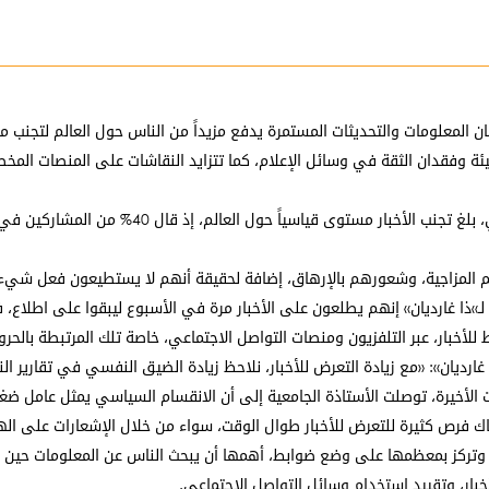
معلومات والتحديثات المستمرة يدفع مزيداً من الناس حول العالم لتجنب متابعت
 السيئة وفقدان الثقة في وسائل الإعلام، كما تتزايد النقاشات على المنصات ال
تهم المزاجية، وشعورهم بالإرهاق، إضافة لحقيقة أنهم لا يستطيعون فعل شيء ح
 لـ»ذا غارديان» إنهم يطلعون على الأخبار مرة في الأسبوع ليبقوا على اطلاع،
رط للأخبار، عبر التلفزيون ومنصات التواصل الاجتماعي، خاصة تلك المرتبطة بالح
ارديان»: «مع زيادة التعرض للأخبار، نلاحظ زيادة الضيق النفسي في تقارير ا
 الأخيرة، توصلت الأستاذة الجامعية إلى أن الانقسام السياسي يمثل عامل ضغط
 فرص كثيرة للتعرض للأخبار طوال الوقت، سواء من خلال الإشعارات على الهو
خبار، وتركز بمعظمها على وضع ضوابط، أهمها أن يبحث الناس عن المعلومات ح
بار، وتقييد استخدام وسائل التواصل الاجتماعي.