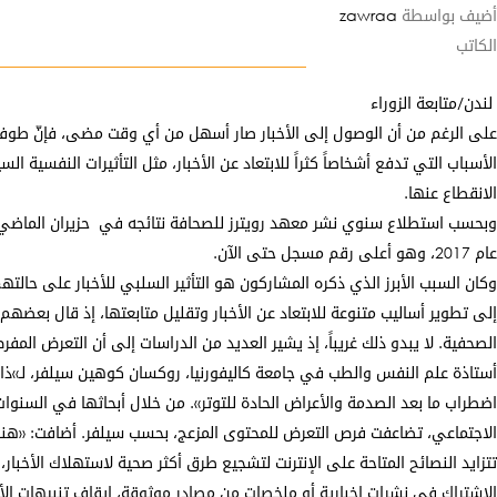
أضيف بواسطة
zawraa
الكاتب
لندن/متابعة الزوراء
على الرغم من أن الوصول إلى الأخبار صار أسهل من أي وقت مضى، فإنّ طوفان ال
الأسباب التي تدفع أشخاصاً كثراً للابتعاد عن الأخبار، مثل التأثيرات النفسية
الانقطاع عنها.
عام 2017، وهو أعلى رقم مسجل حتى الآن.
وكان السبب الأبرز الذي ذكره المشاركون هو التأثير السلبي للأخبار على حال
إلى تطوير أساليب متنوعة للابتعاد عن الأخبار وتقليل متابعتها، إذ قال بعضهم
الصحفية. لا يبدو ذلك غريباً، إذ يشير العديد من الدراسات إلى أن التعرض المف
أستاذة علم النفس والطب في جامعة كاليفورنيا، روكسان كوهين سيلفر، لـ»ذا غ
اضطراب ما بعد الصدمة والأعراض الحادة للتوتر». من خلال أبحاثها في السنوات
الاجتماعي، تضاعفت فرص التعرض للمحتوى المزعج، بحسب سيلفر. أضافت: «هناك
تتزايد النصائح المتاحة على الإنترنت لتشجيع طرق أكثر صحية لاستهلاك الأ
الاشتراك في نشرات إخبارية أو ملخصات من مصادر موثوقة، إيقاف تنبيهات الأخ