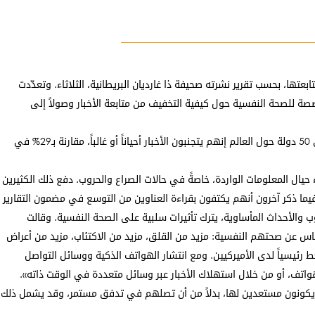
ها، بحسب تقرير نشرته صحيفة ذا غارديان البريطانية، الثلاثاء. وتعدّدت
مخصصة للصحة النفسية حول كيفية التخفيف من متابعة الأخبار وصولاً إلى
وبحسب استطلاع سنوي نشر معهد رويترز للصحافة نتائجه في حزيران الماضي، بلغ تجنب الأخبار مستوى قياسياً حول العالم، إذ قال 40% من المشاركين في 50 دولة حول العالم إنهم يتجنبون الأخبار أحياناً أو غالباً، مقارنة بـ29% في
يال المعلومات الواردة، خاصةً في حالات الصراع والحروب. دفع ذلك الكثيرين
 فيما ذكر آخرون أنهم يكتفون بقراءة العناوين من التوسع في مضمون التقارير
روب والأحداث المأساوية، يترك تأثيرات سلبية على الصحة النفسية. وقالت
لناس عن صحتهم النفسية: مزيد من القلق، مزيد من الاكتئاب، مزيد من أعراض
 رئيسياً لدى الأميركيين. ومع انتشار الهواتف الذكية ووسائل التواصل
اتف، أو من خلال استهلاك الأخبار عبر وسائل متعددة في الوقت ذاته».
ين يكونون مستعدين لها، بدلاً من أن تصلهم في تدفق مستمر، وقد يشمل ذلك