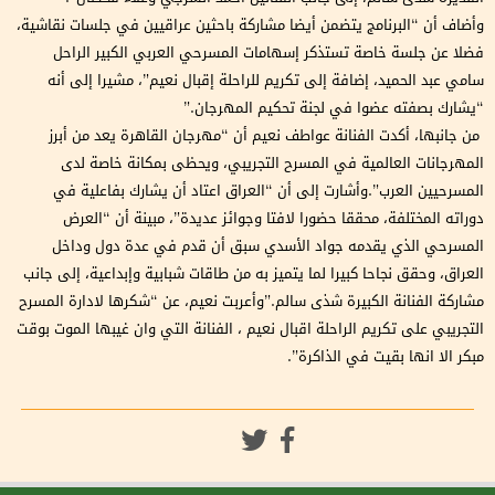
وأضاف أن “البرنامج يتضمن أيضا مشاركة باحثين عراقيين في جلسات نقاشية،
فضلا عن جلسة خاصة تستذكر إسهامات المسرحي العربي الكبير الراحل
سامي عبد الحميد، إضافة إلى تكريم للراحلة إقبال نعيم”، مشيرا إلى أنه
“يشارك بصفته عضوا في لجنة تحكيم المهرجان.”
من جانبها، أكدت الفنانة عواطف نعيم أن “مهرجان القاهرة يعد من أبرز
المهرجانات العالمية في المسرح التجريبي، ويحظى بمكانة خاصة لدى
المسرحيين العرب”.وأشارت إلى أن “العراق اعتاد أن يشارك بفاعلية في
دوراته المختلفة، محققا حضورا لافتا وجوائز عديدة”، مبينة أن “العرض
المسرحي الذي يقدمه جواد الأسدي سبق أن قدم في عدة دول وداخل
العراق، وحقق نجاحا كبيرا لما يتميز به من طاقات شبابية وإبداعية، إلى جانب
مشاركة الفنانة الكبيرة شذى سالم.”وأعربت نعيم، عن “شكرها لادارة المسرح
التجريبي على تكريم الراحلة اقبال نعيم ، الفنانة التي وان غيبها الموت بوقت
مبكر الا انها بقيت في الذاكرة”.