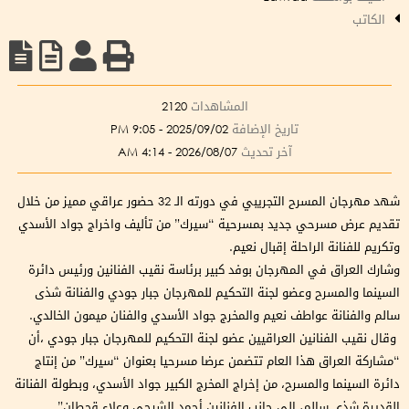
الكاتب
المشاهدات
2120
تاريخ الإضافة
2025/09/02 - 9:05 PM
آخر تحديث
2026/08/07 - 4:14 AM
شهد مهرجان المسرح التجريبي في دورته الـ 32 حضور عراقي مميز من خلال
تقديم عرض مسرحي جديد بمسرحية “سيرك” من تأليف واخراج جواد الأسدي
وتكريم للفنانة الراحلة إقبال نعيم.
وشارك العراق في المهرجان بوفد كبير برئاسة نقيب الفنانين ورئيس دائرة
السينما والمسرح وعضو لجنة التحكيم للمهرجان جبار جودي والفنانة شذى
سالم والفنانة عواطف نعيم والمخرج جواد الأسدي والفنان ميمون الخالدي.
وقال نقيب الفنانين العراقيين عضو لجنة التحكيم للمهرجان جبار جودي ،أن
“مشاركة العراق هذا العام تتضمن عرضا مسرحيا بعنوان “سيرك” من إنتاج
دائرة السينما والمسرح، من إخراج المخرج الكبير جواد الأسدي، وبطولة الفنانة
القديرة شذى سالم، إلى جانب الفنانين أحمد الشرجي وعلاء قحطان”.