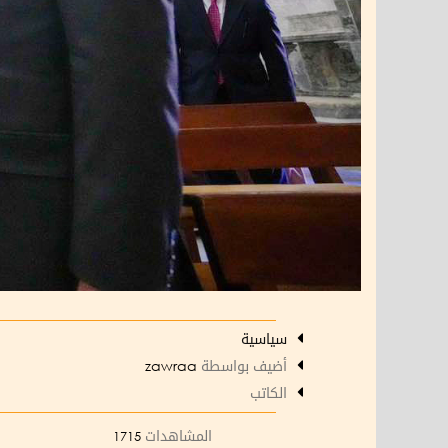
سياسية
أضيف بواسطة
zawraa
الكاتب
المشاهدات
1715