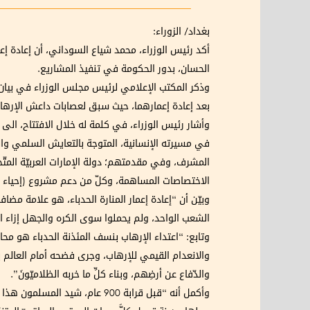
بغداد/ الزوراء:
أكد رئيس الوزراء، محمد شياع السوداني، أن إعادة إعم
الحسان، بدور الحكومة في تنفيذ المشاريع.
وذكر المكتب الإعلامي لرئيس مجلس الوزراء في بيان ت
بعد إعادة إعمارهما، حيث سبق لعصابات داعش الإرهاب
وأشار رئيس الوزراء، في كلمة له خلال الافتتاح، ال
في مسيرته الإنسانية، المتوجة بالتعايش السلمي وا
المشرف، وفي مقدمتهم؛ دولة الإمارات العربيّة المتّح
الاختصاصات المساهمة، وكلّ من دعم مشروع (إحياء 
وبيّن أن “إعادة إعمار المنارة الحدباء، هو علامة مضا
الشعب الواحد، ولم يحملوا سوى الكره والجهل إزاء الر
وتابع: “اعتداء الإرهاب بنسف المئذنة الحدباء هو م
والانعدام القيمي للإرهاب، وجرى فضحه أمام العالم بأس
والدّفاع عن أرضِهم، وبناء كلِّ ما خربه الظلاميّونَ”.
وأكمل أنه “قبل قرابة 900 عام