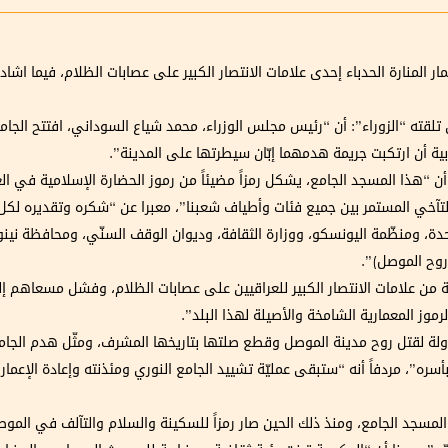
ار المنارة الحدباء إحدى علامات الانتصار الكبير على عصابات الظلام، فيما اش
لقته “الزوراء”: أن “رئيس مجلس الوزراء، محمد شياع السوداني، افتتح الجامع
ية أن ارتكبت جريمة هدمهما إبّان سيطرتها على المدينة”.
ى أن “هذا المسجد الجامع، يشكل رمزاً مضيئاً من رموز الحضارة الإسلامية في
لتآخي المستمر بين جميع فئات وأطياف شعبنا”، معبرا عن “شكره وتقديره لك
دة، ومنظّمة اليونسكو، ووزارة الثقافة، وديوان الوقف السنّي، ومحافظة نينوى،
روح الموصل)”.
فة من علامات الانتصار الكبير للعراقيين على عصابات الظلام، وفشل مسعاهم إلى 
موز المعمارية الشامخة والأصيلة لهذا البلد”.
حاولة لقتل روح مدينة الموصل وقطع صلتها بتاريخها المشرف، ومثّل هدم الجام
ره”، مردفاً أنه “ستبقى عمليّة تشييد الجامع النوري ومئذنته وإعادة الإعمار عل
، شيد المسلمون هذا المسجد الجامع، ومنذ ذلك الحين صار رمزاً للسكينة والسلام والتآلف 