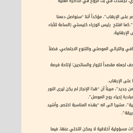
ري، تجسدت في بثّ الروح في الذاكرة الغنية
صر على الإرهاب”، مؤكداً أننا “سنواصل دعمنا
اب”.كما افتتح رئيس الوزراء كنيستي (الساعة للآباء
الإرهابية.
 والتراثي الموصلي والتنوع الاجتماعي، فضلاً
 لجعله مقصداً للزوار والسائحين؛ لإتاحة فرصة
 على الإرهاب.
جديد”، مبيناً أن “هذا الإنجاز لم يكن ليرى النور
ادرة إحياء روح الموصل”.
ة”، مشيرا الى انه “‏بهذه المناسبة اختصر، وأشيد
ريقة”.
اث مسؤولية أخلاقية لا يمكن التخلي عنها، فيما