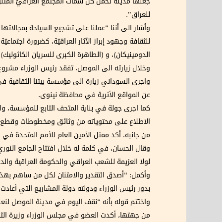
جعلها مدينة تحمل كلَّ سمات المجتمع العراقيِّ المت
للعراق”.
وأشار الى أننا “عملنا على تشجيع السياحة بمجالاتها 
للثقافة وجهود إبراز الآثار العراقيّة، كضرورة اجتماعي
الدومينيكان)، و (الطاهرة الكبرى للسريان الكاثوليك
وخلال زيارته الى الموصل، تفقد رئيس الوزراء مشروع 
واجرى السوداني زيارة الى مؤسسة بيتنا الثقافية 
عن المواقع الأثرية في محافظة نينوى.
كما اجرى جولة في بناية المتحف التابع للمؤسسة، وا
الاطلاع على محتوياته من وثائق ومخطوطات وقطع تر
من جانبه، أكد ممثل الأمين العام للأمم المتحدة في 
وقال الحسان، في كلمة له خلال افتتاح الجامع النوري: 
لولا العزيمة للشعب العراقي والحكومة العراقية وال
وأكمل: “أصدق التقدير والامتنان لكل من ساهم بهذه ا
بدور رئيس الوزراء ودولته دولة المشاريع التي أعادت ا
واختتم قوله بأنه “نقف اليوم في مدينة الموصل لنعلن
من جهتها، أكدت العضو في مجلس الوزراء وزيرة الثقاف