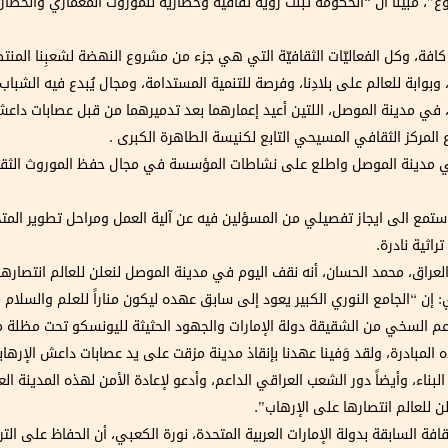
نوّع”، مبينا أن “الحكومة تبنت رؤية ثقافية وحضارية للموروث المعماري والحضا
كافة، وكل الفعاليّات الثقافيّة التي هي جزء من مشروع النهضة لشعبِنا المنت
ّة، وبوابة للعالم على بلادِنا، وفرصة للتنمية المستدامة، ومجال يُبدع فيه الشب
)، في مدينة الموصل، اللتين أعيد إعمارهما بعد تدميرهما من قبل عصابات داعش 
المركز الثقافي المسيحي التابع لكنيسة الطاهرة الكبرى .
في مدينة الموصل واطلع على نشاطات المؤسسة في مجال حفظ الموروث الثقافي
ستمع الى ايجاز تفصيلي من المسؤلين فيه عن آلية العمل ومراحل تطوير المتحف
اثية نادرة.
العراق، محمد الحسان، أنه نقف اليوم في مدينة الموصل لنعلن للعالم انتصارها
إن‏ “الجامع النوري الكبير يعود إلى سابق عهده ليكون مناراً للعلم والسلام من 
دعم السخي من الشقيقة دولة الإمارات والجهود الحثيثة لليونسكو تحت مظلة مب
لمبادرة، ولقد وَفينا عهدنا بإنقاذ مدينة مزقت على يد عصابات داعش الإرهابي
لبناء، وأيضاً دور الشعب العراقي الداعم، وأدعو لإعادة الأمن لهذه المدينة الع
 للعالم انتصارها على الإرهاب”.
ة السابقة بدولة الإمارات العربية المتحدة، نورة الكعبي، أن الحفاظ على التر