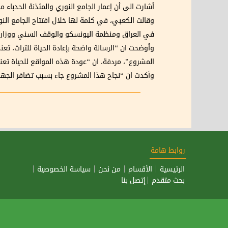
أشارت الى أن إعمار الجامع النوري والمئذنة الحدباء
وقالت الكعبي، في كلمة لها خلال افتتاح الجامع النو
في العراق ومنظمة اليونسكو والوقف السني ووزارة ا
وأوضحت ان “الرسالة واضحة بإعادة الحياة للتراث، تعن
المشروع”، مردفة، ان “عودة هذه المواقع للحياة تع
وأكدت ان “‏نجاح هذا المشروع جاء بسبب تضافر الجهود
روابط هامة
الرئيسية
الأقسام
من نحن
سياسة الخصوصية
بحث متقدم
إتصل بنا