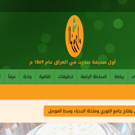
أول صحيفة صدرت في العراق عام 1869 م
اء
رياضة
السلطة الرابعة
تحقيقات
ثقافية
واحة
مرفأ
أ
 يفتتح جامع النوري ومئذنة الحدباء وسط الموصل