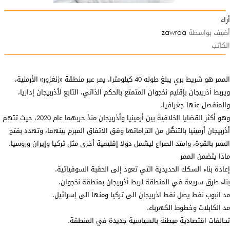
أراء
أضيف بواسطة
zawraa
الكاتب
الممر هو شريط بري يبلغ طوله 40 كيلومترا، يمر عبر منطقة «زنغزور» الأرمنية،
ويربط أذربيجان بإقليم نخجوان المتمتع بالحكم الذاتي، التابع لأذربيجان إداريا،
والمنفصل عنها جغرافيا.
وهو أكثر القضايا الخلافية بين أرمينيا وأذربيجان منذ حربهما عام 2020، حيث تتهم
أذربيجان أرمينيا بالتنصُّل من التزاماتها وفق الاتفاق المبرم بينهما، وتهدد بفتح
الممر بالقوة، وامتد الصراع ليشمل دولا إقليمية أخرى مثل تركيا وإيران وروسيا.
ماذا يتضمن الممر
إعادة بناء السكك الحديدية التي تعود إلى الحقبة السوفياتية.
بناء طرق سريعة في المنطقة لربط أذربيجان بمنطقة نخجوان.
مد انبوب نفط يصل نفط اذربيجان الى تركيا ومنها الى إسرائيل.
مد الكابلات وخطوط الكهرباء.
تحالفات اقتصادية مبطنة بالسياسية جديدة في المنطقة.