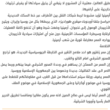
طرق العالم)، معتبرة أن المشروع لا ينبغي أن يخرق سيادتها أو يفرض ترتيبات
خارجية على أراضيها.
أرمينيا تؤيد مشروعا لربط شبكات النقل بين الأطراف عبر خط السكك الحديدية
«يراسخ-جلفا-أوردوباد-ميغري-هوراديز»، الذي يربطها بكل من روسيا وإيران، ويتيح
لأذربيجان الوصول إلى نخجوان. أرمينيا وضعت شرط وهو أن تخضع كافة العمليات
لرقابة وسيطرة المؤسسات الأرمينية دون منح أي امتيازات سيادية لأذربيجان.
يواجه الممر معارضة قوية من شعب أرمينيا.
الخلاصة
إن ممر زنغزور هو احد ملامح التغير في الخارطة الجيوسياسية الجديدة، هو تراجع
للمحور الشرقي امام الناتو والغرب.
إن الممر من الممكن ان يساهم في وحدة المحور الشرقي فيما بينهم وربما يصل
الامر الى عقد اتفاقيات جديدة وخصوصا بين الجمهورية الإسلامية وروسيا.
الممر يضيف ورقة سيتم استخدامها من قبل الغرب في مفاوضاتهم للضغط على
روسيا في موضوع أوكرانيا وعلى الجمهورية الإسلامية في موضوع الملف
النووي.
إن الممر أيضا ليس في صالح الصين لانه ممر يكون مغايرا ومنافسا لطريق الحرير
المار بآسيا وأوروبا الشرقية.