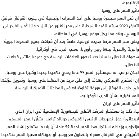
الإقليمية.
تاثير الممر على روسيا
ان فتح الممر سيطرة روسيا على أحد الممرات الرئيسية في جنوب القوقاز، فوفق
اتفاق 2020 سيتم تنفيذ السيطرة على ممر زنغزور من قبل جهاز الأمن الفيدرالي
الروسي، وهو مما يعزز موقع روسيا في المنطقة.
يخلق فتح الممر فرصا جديدة لروسيا، خاصة بعد أن قُطِعَت جميع الخطوط الجوية
والبرية والبحرية بينها وبين وأوروبا، بسبب الحرب في أوكرانيا.
سهولة الاتصال بارمينيا بعد تدهور العلاقات الروسية مع جورجيا والتي قطعت
الاتصال.
اعلان ترامب انه سيستأجر الممر 99 عاما يعني تهديدا جديدا وكبيرا على روسيا.
إن المقترح الأميركي يهدف إلى خلق مزيد من الضغط على روسيا، وتحويل عزلتها
في جنوب القوقاز إلى «ورقة تفاوضية» في المحادثات الأميركية الروسية
المستقبلية بشأن الحرب الأوكرانية.
تأثير الممر على ايران
جاء ذلك رد مستشار المرشد الأعلى للجمهورية الإسلامية في ايران (علي
لاريجاني) حول تصريحات الرئيس الأميركي دونالد ترامب، بشأن الممر المسمّى
«زنغزور» وإعلانه استئجار هذا الممر لمدة 99 عاما، أن بلاده، ستمنع إنشاء الممر
الأميركي في القوقاز، «سواء بالتعاون مع روسيا أو بدونها» معتبرا الممر «تهديدا