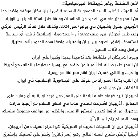
لأمن المنطقة ويغير خريطتها الجيوسياسية».
أما المرشد الأعلى السيد للجمهورية الإسلامية في ايران فكان موقفه واضحا جدا
من الممر وعبّر عنه في العديد من المناسبات ومنها خلال استقباله رئيس الوزراء
الأرميني نيكول باشينيان في يوليو/تموز 2024، وكذلك خلال لقائه الرئيس التركي
رجب طيب أردوغان في صيف 2022 أن «الجمهورية الإسلامية ترفض أي سياسة
تستهدف إغلاق الحدود بين إيران وأرمينيا»، واصفا هذه الحدود بأنها «طريق
تواصل يمتد لآلاف السنين».
وجود الامريكان او حلفائها يعد تهديدا جديدا وكبيرا على ايران
ان الممر جاء بعد انفراط أرمينيا من حلفها مع روسيا وذهابها بالتحالف مع أمريكا
والغرب، وبالتالي خسرت ايران اهم ممر لها مع روسيا.
ان الغرب بهذا الممر زاد من طوقه على الجمهورية الإسلامية في ايران.
الخلافات بين دول الممر
أذربيجان تريد هيمنة كاملة لبلادة على الممر دون قيود او رقابة أو جمارك على
البضائع.. أذربيجان اشترطت للمضي قدما في اتفاق السلام مع أرمينيا تنازلات
جوهرية، من أبرزها تعديل الدستور الأرميني والتخلي عن مواقف مجموعة مينسك،
وهذا الامر لم يتم الى ال’آن.
أذربيجان ترى ان الشركات الغربية او الامريكية هو انتزاع السيادة من أذربيجان.
أرمينيا ترفض مقترح اسمه الحالي وهو (ممر زنغزور) وتصر على تسميته بـ(مفترق