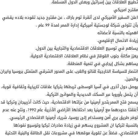
تطبيع العلاقات بين إسرائيل وبعض الدول المسلمة.
مقترح امريكي
اعلن السفير الأميركي لدى أنقرة توم باراك ، عن مقترح جديد تقوده بلاده يقضي
بأن تتولى شركة لوجستية أميركية إدارة الممر لمدة 99 عام .
اهميته بالنسبة لأعضائه
زيادة الاتصال الإقليمي.
يساهم في توسيع العلاقات الاقتصادية والتجارية بين الدول.
يعزز مكانة جنوب القوقاز في نظام العلاقات الاقتصادية الدولية.
يساهم بشكل إيجابي في تنمية المنطقة.
انتصار للسياسة الخارجية للناتو والغرب على المحور الشرقي المتمثل بروسيا وايران
والصين.
يوصل دول أخرى في آسيا الوسطى تربطها بتركيا علاقات تاريخية وثقافية قوية،
أن يتصل بأوروبا عبر السكك الحديدية والموانئ التركية.
يسمح فتح الممر بتحرر أرمينيا من عزلتها الاقتصادية، حيث كانت أذربيجان وتركيا قد
أغلقتا حدودهما مع أرمينيا بعد احتلالها الأراضي الأذرية عام 1992، ونتج عنه عدم
توفر طريق بري آمن ومستدام إلى روسيا، شريك أرمينيا الاقتصادي الرئيسي.
بالنسبة لتركيا ان المشروع يسهم في زيادة صادرات تركيا وتوسيع نفوذها
الاقتصادي، فضلاً عن تقوية موقعها في مشروعات نقل الطاقة والبنية التحتية