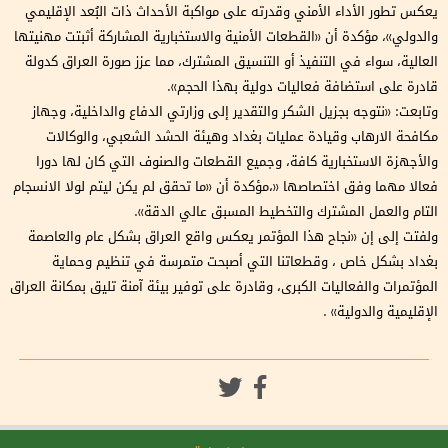
يعكس تطور الأداء الأمني وقدرته على مواكبة الأحداث ذات البُعد الإقليمي
والدولي»، مؤكدة أن «القطعات الأمنية والاستخبارية المشاركة أثبتت مهنيتها
العالية، سواء في التنفيذ أو التنسيق المشترك، مما عزز صورة العراق كدولة
قادرة على استضافة فعاليات دولية بهذا الحجم».
وتابعت: «نتوجه بجزيل الشكر والتقدير إلى وزارتي الدفاع والداخلية، وجهاز
مكافحة الارهاب وقيادة عمليات بغداد وهيئة الحشد الشعبي، والوكالات
والأجهزة الاستخبارية كافة، وجميع القطعات والصنوف التي كان لها دورا
فعالا مهما وفق اختصاصها «،مؤكدة أن «ما تحقق لم يكن ليتم لولا الانسجام
التام والعمل المشترك والتخطيط المسبق عالي الدقة».
ولفتت إلى إن «نجاح هذا المؤتمر يعكس واقع العراق بشكل عام والعاصمة
بغداد بشكل خاص ، وقطعاتنا التي أصبحت متمرسة في تنظيم وحماية
المؤتمرات والفعاليات الكبرى، وقادرة على توفير بيئة آمنة تليق بمكانة العراق
الإقليمية والدولية» .