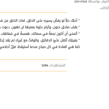
أضيف بواسطة
zawraa
الكاتب
* أحبّك حبّاً لو يفضّ يسيره على الخلق، لمات الخلق من شـد
* بقلب صادق حنون، وأيام حلوة بعمرها لن تهون، دعوت ر
* أتمنى أن أكون نجمةً في سمائك، همسةً في شفاهك
* بغيبَتِكَ تُثقل علَيّ الدقائِق، والوقتُ مع غَيرِكَ لم يَعُد 
كما هي العادة في كل صباح عندما أستيقظ، فإنّ أحلام
المشاهدات
2686