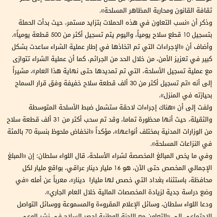
ثقافة القانون ومحاربة المظاهر المسلحة».
وذكر أن «نسب التعاون في هذه الحملات بتزايد مستمر، حيث بدأت الحملة
بتسجيل 10 قطع سلاح يومياً، واليوم يتم تسجيل أكثر من 500 قطعة يومياً».
وأضاف أن «الإجراءات التي تم اتخاذها في إطار عملية الشراء ساعدت بشكل
كبير في تعزيز الأمن، من خلال الحد من الجرائم، كما أن عملية الشراء تتوازى
مع عملية تسجيل الأسلحة، التي تم تمديدها حتى نهاية هذا العام»، مشيراً
إلى أنه «تم تسجيل أكثر من 30 ألف قطعة سلاح خفيفة وفق قرار السماح
بحيازته في المنزل».
ولفت إلى أن «هناك إجراءات لاحقة ستشمل ضبط الأسلحة المتوسطة
والثقيلة، حيث أنها محظورة تماما، وقد تم سحب أكثر من 31 ألف قطعة سلاح
من الوزارات المدنية بمختلف أنواعها»، مؤكداً «انخفاض ملحوظ بنسبة 70 بالمئة
في النزاعات المسلحة».
وفي ما يخص المبالغ المخصصة لشراء الأسلحة، قال اللواء سلطان: إن «المبلغ
الإجمالي المخصص حتى الآن، هو 16 مليار دينار عراقي، بواقع مليار لكل
محافظة، باستثناء بغداد التي خصص لها مليارا دينار»، معرباً عن أمله «في
وضع دراسة جدية لزيادة المخصصات المالية خلال العام الجاري».
ودعا اللواء سلطان، وسائل الإعلام المقروءة والمسموعة ووسائل التواصل
الاجتماعي إلى «التعاون مع اللجنة الوطنية لحصر السلاح في نشر الوعي