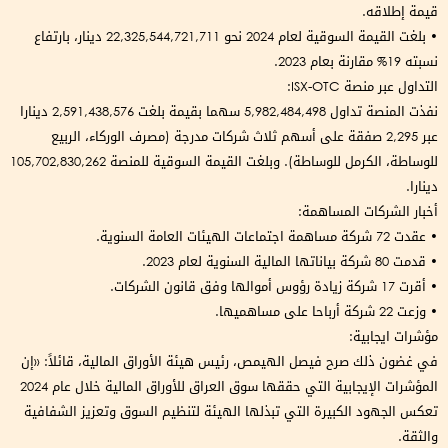
قيمة إطلاقه.
• بلغت القيمة السوقية لعام 2024 نحو 22,325,544,721,711 دينار، بارتفاع
نسبته 19% مقارنة بعام 2023.
التداول عبر منصة ISX-OTC:
نفذت المنصة تداول 5,982,484,498 سهما بقيمة بلغت 2,591,438,576 دينارا
عبر 2,295 صفقة على أسهم ثلاث شركات مدرجة (مصرف الوركاء، الربيع
للوساطة، الكرمل للوساطة). وبلغت القيمة السوقية للمنصة 105,702,830,262
دينارا.
أخبار الشركات المساهمة:
• عقدت 72 شركة مساهمة اجتماعات الهيئات العامة السنوية.
• قدمت 80 شركة بياناتها المالية السنوية لعام 2023.
• أقرت 17 شركة زيادة رؤوس أموالها وفق قانون الشركات.
• وزعت 22 شركة أرباحا على مساهميها.
مؤشرات ايجابية:
في غضون ذلك صرح فيصل الهيمص، رئيس هيئة الأوراق المالية، قائلاً: «إن
المؤشرات الإيجابية التي حققها سوق العراق للأوراق المالية خلال عام 2024
تعكس الجهود الكبيرة التي تبذلها الهيئة لتنظيم السوق وتعزيز الشفافية
والثقة.