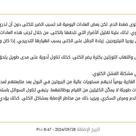
توى ضغط الدم. لكن بعض العادات اليومية قد تسبب الضرر للكلى دون أن تدر
ي. لذلك علينا تقليل الأضرار التي نلحقها بالكلى، من خلال تجنب هذه العادات أ
لق والتهاب اللوزتين بكثرة يضر الكلى، كذلك تناول أدوية على مدى طويل يلحق ا
 في مشكلة الفشل الكلوي.
 عالية من البروتين في البول بعد متابعتهم لمدة 3 سنوات. ويعتبر البروتين عامل خطر في تطوير أمراض الكلو
يلة لا يمكّن الكليتين من القيام بوظائفهما. ينبغي تناول السوائل باستمر
الدم ومرض السكري، ويزيد ذلك من مخاطر الإصابة بمشاكل الكلى. كذلك يؤدي
تاريخ الإضافة
2024/09/28 - 8:47 PM