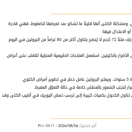
ي. ومشكلة الكلى أنها قليلاً ما تشكو عند تعرضها للضغوط، فهي قادرة
و الاعتدال فيها:
البروتين. أكل كمية كبيرة من البروتين يزيد العبء على الكليتين لتنقية الدم من يوريا النيتروجين. زيادة الحِمْل على الكلى يسبب انهيارها التدريجي. إذا كان وزنك مثلاً 72 كجم لا يُنصَح بتناول أكثر من 80 غراماً من البروتين في اليوم
لأضرار بالكليتين. استعمل العلاجات الطبيعية المنزلية للتغلب على أعراض
ي.
ار لتجنب الشعور بالعطش خاصة في حالة التعرّق المفرط.
 تناول الكحول بكميات كبيرة إلى ترسب حمض اليوريك في أنابيب الكلى وقد
آخر تحديث
2026/08/06 - 10:11 PM