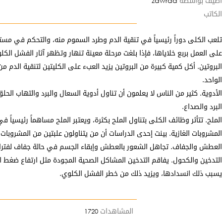
أضيف بواسطة
zawraa
الكاتب
تلعب الكلى دوراً رئيسياً في تنقية الدم وطرد السموم منه، والتحكم في مس
على العمل بربع خلاياها، فإذا بلغت مرحلة معينة تنهار وتظهر آثار الفشل الكلو
الواحد.
الأدوية. كثير من الناس لا يعلمون أن تناول أدوية السعال والبرد والتهاب الح
البرد والصداع.
الملح. تتأثر وظائف الكلى بتناول الملح بكثرة، ويعتبر الملح مساهماً رئيسياً
المشروبات الغازية. بينت إحدى الدراسات أن من يتناولون علبتين من المشروبات الغازية يومياً لديهم مستويات
العطش والجفاف. تجاهل الشعور بالعطش وإبقاء الجسم في حالة جفاف لفترات طو
التدخين والكحول. يفاقم التدخين المشاكل الصحية المجودة مثل ارتفاع ضغط 
يسبب ذلك انسدادها، ويزيد ذلك من خطر الفشل الكلوي.
المشاهدات
1720