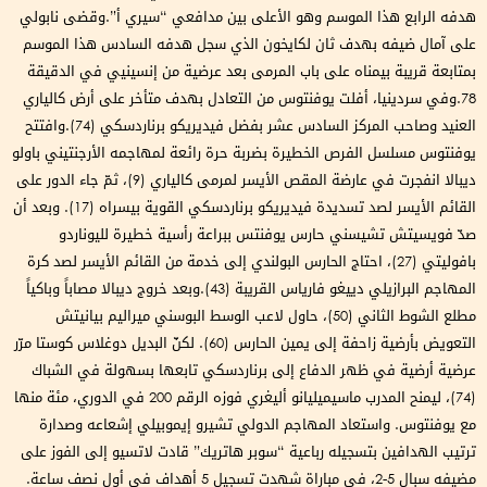
هدفه الرابع هذا الموسم وهو الأعلى بين مدافعي “سيري أ”.وقضى نابولي
على آمال ضيفه بهدف ثان لكايخون الذي سجل هدفه السادس هذا الموسم
بمتابعة قريبة بيمناه على باب المرمى بعد عرضية من إنسينيي في الدقيقة
78.وفي سردينيا، أفلت يوفنتوس من التعادل بهدف متأخر على أرض كالياري
العنيد وصاحب المركز السادس عشر بفضل فيديريكو برناردسكي (74).وافتتح
يوفنتوس مسلسل الفرص الخطيرة بضربة حرة رائعة لمهاجمه الأرجنتيني باولو
ديبالا انفجرت في عارضة المقص الأيسر لمرمى كالياري (9)، ثمّ جاء الدور على
القائم الأيسر لصد تسديدة فيديريكو برناردسكي القوية بيسراه (17). وبعد أن
صدّ فويسيتش تشيسني حارس يوفنتس ببراعة رأسية خطيرة لليوناردو
بافوليتي (27)، احتاج الحارس البولندي إلى خدمة من القائم الأيسر لصد كرة
المهاجم البرازيلي دييغو فارياس القريبة (43).وبعد خروج ديبالا مصاباً وباكياً
مطلع الشوط الثاني (50)، حاول لاعب الوسط البوسني ميراليم بيانيتش
التعويض بأرضية زاحفة إلى يمين الحارس (60). لكنّ البديل دوغلاس كوستا مرّر
عرضية أرضية في ظهر الدفاع إلى برناردسكي تابعها بسهولة في الشباك
(74)، ليمنح المدرب ماسيميليانو أليغري فوزه الرقم 200 في الدوري، مئة منها
مع يوفنتوس. واستعاد المهاجم الدولي تشيرو إيموبيلي إشعاعه وصدارة
ترتيب الهدافين بتسجيله رباعية “سوبر هاتريك” قادت لاتسيو إلى الفوز على
مضيفه سبال 5-2، في مباراة شهدت تسجيل 5 أهداف في أول نصف ساعة.