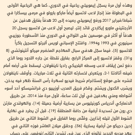
وهذه أول مرة يسجّل إيموبيلي رباعية في الدوري، كما هي الرباعية الأولى
في البطولة منذ إنجاز لاعب لاتسيو أيضاً ماركو بارولو في مرمى بيسكارا في
شباط/فبراير 2017.ورفع إيموبيلي رصيده إلى 20 هدفاً بفارق هدفين عن
الأرجنتيني ماورو إيكاردي قائد إنتر، ليصبح أول لاعب من لاتسيو يسجل 20
هدفاً أو أكثر في موسمين على التوالي في الدوري منذ الأسطورة جوزيبي
سينيوري في 1993 و1994. وافتتح الإسباني لويس ألبرتو التسجيل باكراً
للاتسيو (5)، فيما سجّل هدفي سبال المهاجم المخضرم ميركو أنتينوتشي (8
و31). وقفز لاتسيو إلى المركز الرابع، بفارق نقطة عن جاره اللدود روما الذي
دفع ثمن إيقاف لاعب وسطه البلجيكي راديا ناينغولان، ليسقط على أرضه أمام
ضيفه أتالانتا 1-2، ويتعرض لخسارته الثانية في ثلاث مباريات. وأوقف ناينغولان
لنشره على موقع إنستاغرام شريط فيديو لسهرة رأس السنة ظهر فيه يدخن،
ويشرب الكحول ويشتم. وقدّم فريق المدرب أوزيبيو دي فرانشيسكو أحد أسوء
أشواطه ومني بهدفين في أول ثلث ساعة، لأول مرة منذ 2014، عن طريق
الدنماركي أندرياس كورنيليوس من يسارية أرضية جميلة (14)، والهولندي مارتن
دي رون من تسديدة أرضية من حافة المنطقة (19)، قبل أن يطرد في نهاية
الشوط الأول لنيله إنذارين. وقلّص روما الفارق في الشوط الثاني عن طريق
إدين دجيكو من أرضية يسارية (56). وحقق ميلان العاشر فوزه الثاني في
عهد مدربه الجديد غاتوزو الذي عين في تشرين الثاني/نوفمبر، على حساب