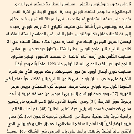
نابولي يهرب ويوفنتوس يلتحق... مسلسل المطاردة مستمر في الدوري
الايطالي[/caption] احتفظ نابولي بصدارة الدوري الإيطالي لكرة القدم
بفوزه على ضيفه المتواضع فيرونا 2 - 0، في المرحلة العشرين، فيما حقق
مطارده يوفنتوس فوزاً شاقاً على مضيفه كالياري 1-0. ورفع نابولي رصيده
إلى 51 نقطة مقابل 50 ليوفنتوس حامل اللقب في المواسم الستة الماضية،
ليضمن الفريق الجنوبي البقاء في الصدارة حتى انتهاء عطلة الشتاء في 21
كانون الثاني/يناير. ونجح نابولي، بطل الشتاء، بتجاوز خروجه من ربع نهائي
مسابقة الكأس على أرضه أمام أتالانتا 1-2 منتصف الأسبوع، ليتابع مشواره
الناجح نحو إحراز لقب الدوري للمرة الأولى منذ 1990، علماً بأنه ودع أيضاً
مسابقة دوري أبطال أوروبا من دور المجموعات. وقدّم فيرونا الذي فاز للمرة
الأخيرة على ملعب “سان باولو” في كانون الثاني/يناير 1983، لعباً دفاعياً في
الشوط الأول حرم نابولي ترجمة فرصه، خصوصاً كرة البلجيكي دريس مرتنز
القريبة (17)، ومواجهة لورنتسو إنسينيي للمرمى من مسافة قريبة إذ أهدر
برعونة فوق العارضة (31).وفي الشوط الثاني، تابع لاعبو المدرب ماوريتسيو
ساري ضغطهم، فسدد إنسينيي كرة “على الطاير” (48)، ثم أصاب القائم
برأسية قوية بعد عرضية جميلة من الإسباني خوسيه كايخون (58).لكنّ دفاع
فيرونا رضخ أخيراً إنما أمام المدافع السنغالي العملاق خاليدو كوليبالي الذي
ارتقى عالياً لركنية وتابعها برأسه على باب المرمى في الشباك (65)، مسجلاً