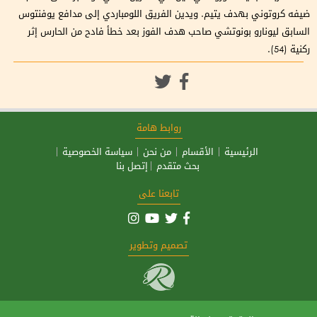
ضيفه كروتوني بهدف يتيم. ويدين الفريق اللومباردي إلى مدافع يوفنتوس
السابق ليونارو بونوتشي صاحب هدف الفوز بعد خطأ فادح من الحارس إثر
ركنية (54).
روابط هامة
الرئيسية
الأقسام
من نحن
سياسة الخصوصية
بحث متقدم
إتصل بنا
تابعنا على
تصميم وتطوير